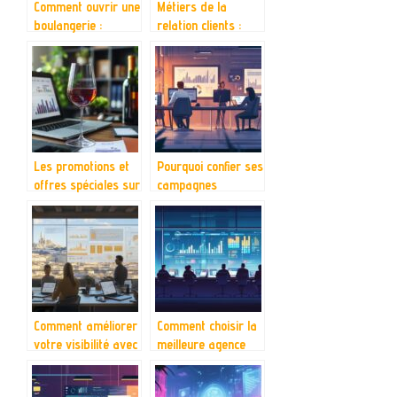
Comment ouvrir une
Métiers de la
boulangerie :
relation clients :
conseils pour se
quels sont les
lancer
enjeux ? Pourquoi
faut-il se former
pour gérer une
équipe ?
Les promotions et
Pourquoi confier ses
offres spéciales sur
campagnes
le Beaujolais
facebook à une
Nouveau
agence pour
booster sa visibilité
en ligne
Comment améliorer
Comment choisir la
votre visibilité avec
meilleure agence
une agence de
pour optimiser
communication
votre