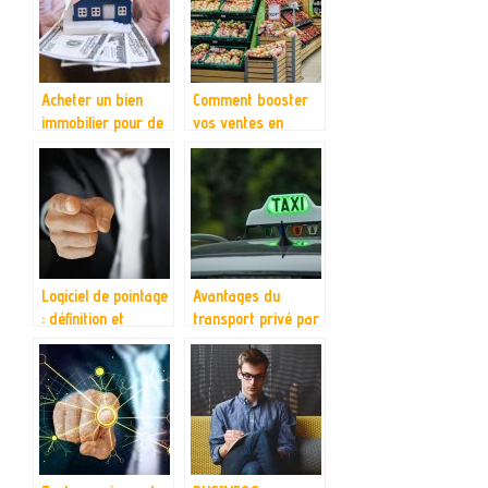
Acheter un bien
Comment booster
immobilier pour de
vos ventes en
l’investissement.
quelques
aménagements ?
Logiciel de pointage
Avantages du
: définition et
transport privé par
caractéristiques
VTC par rapport au
taxi