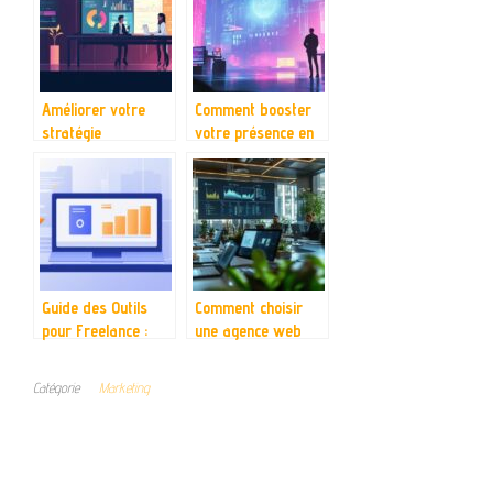
internet à
référencement
Bordeaux
naturel ?
Améliorer votre
Comment booster
stratégie
votre présence en
commerciale avec
ligne grâce aux
des techniques de
dernières
marketing digital
innovations
avancées
numériques
Guide des Outils
Comment choisir
pour Freelance :
une agence web
Boostez votre
efficace pour
Creation de Contenu
optimiser le
Catégorie
Marketing
Digital
referencement
naturel de son
entreprise