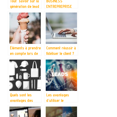
Tout savoir sur la
BUSINESS
génération de lead
ENTREPREPRISE
MARKETING :
profiter de ses
achats en ligne
Éléments à prendre
Comment réussir à
en compte lors de
fidéliser le client ?
l’achat d’une
machine à glace
italienne
Quels sont les
Les avantages
avantages des
d’utiliser le
goodies
marketing
d’entreprises ?
automation pour
votre entreprise