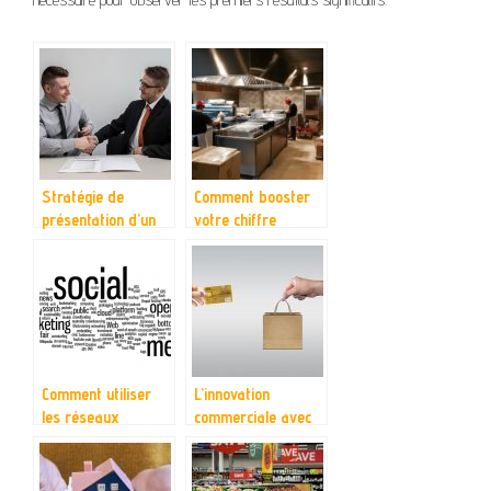
Stratégie de
Comment booster
présentation d’un
votre chiffre
produit pour la
d’affaires ?
vente
Comment utiliser
L’innovation
les réseaux
commerciale avec
sociaux pour la
les ventes en ligne !
promotion de vos
produits ?