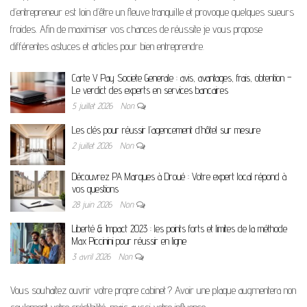
d’entrepreneur est loin d’être un fleuve tranquille et provoque quelques sueurs
froides. Afin de maximiser vos chances de réussite je vous propose
différentes astuces et articles pour bien entreprendre.
Carte V Pay Societe Generale : avis, avantages, frais, obtention –
Le verdict des experts en services bancaires
5 juillet 2026
Non
Les clés pour réussir l’agencement d’hôtel sur mesure
2 juillet 2026
Non
Découvrez PA Marques à Droué : Votre expert local répond à
vos questions
28 juin 2026
Non
Liberté & Impact 2023 : les points forts et limites de la méthode
Max Piccinini pour réussir en ligne
3 avril 2026
Non
Vous souhaitez ouvrir votre propre cabinet ? Avoir une plaque augmentera non