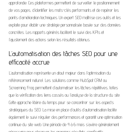
approfondie. Ces plateformes permettent de surveiller le positionnement
de vos pages, d’identifier les mots-clés performants et de repérer les
points d’amélioration techniques. Un expert SEO maîtrise ces outils et les
exploite pour établir une stratégie personnalisée basée sur des données
concrètes. Les rapports générés facilitent le suivi des KPIs et
l’ajustement des actions selon les résultats obtenus.
L’automatisation des tâches SEO pour une
efficacité accrue
L’automatisation représente un atout majeur dans l’optimisation du
référencement naturel. Les solutions comme HubSpot CRM ou
Screaming Frog permettent d’automatiser les tâches répétitives, telles
que la vérification des liens cassés ou l’analyse de la structure du site.
Cette approche libère du temps pour se concentrer sur les aspects
stratégiques du SEO. La mise en place d’outils d’automatisation facilite
également le suivi régulier des performances et garantit une optimisation
continue du site web. Une période de 4 à 6 mois s’avère généralement
nécessaire pour observer les premiers résultats significatifs.