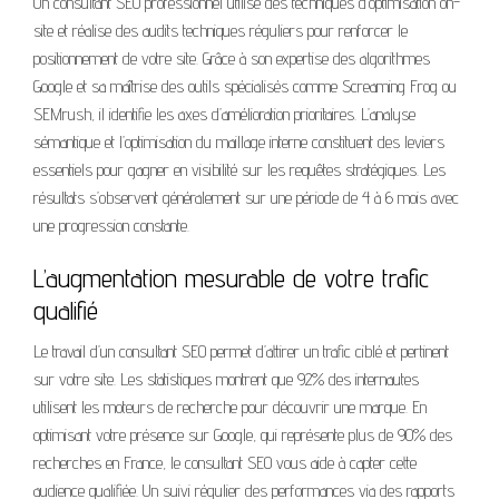
Un consultant SEO professionnel utilise des techniques d’optimisation on-
site et réalise des audits techniques réguliers pour renforcer le
positionnement de votre site. Grâce à son expertise des algorithmes
Google et sa maîtrise des outils spécialisés comme Screaming Frog ou
SEMrush, il identifie les axes d’amélioration prioritaires. L’analyse
sémantique et l’optimisation du maillage interne constituent des leviers
essentiels pour gagner en visibilité sur les requêtes stratégiques. Les
résultats s’observent généralement sur une période de 4 à 6 mois avec
une progression constante.
L’augmentation mesurable de votre trafic
qualifié
Le travail d’un consultant SEO permet d’attirer un trafic ciblé et pertinent
sur votre site. Les statistiques montrent que 92% des internautes
utilisent les moteurs de recherche pour découvrir une marque. En
optimisant votre présence sur Google, qui représente plus de 90% des
recherches en France, le consultant SEO vous aide à capter cette
audience qualifiée. Un suivi régulier des performances via des rapports