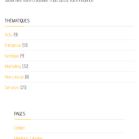
seulement votre crédibilité, mais aussi votre influence.
THÉMATIQUES
Actu
(9)
Entreprise
(51)
Juridique
(4)
Marketing
(32)
Non classé
(8)
Services
(25)
PAGES
Contact
Mentions Légales