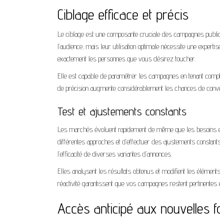
Ciblage efficace et précis
Le ciblage est une composante cruciale des campagnes public
l’audience, mais leur utilisation optimale nécessite une experti
exactement les personnes que vous désirez toucher.
Elle est capable de paramétrer les campagnes en tenant compte d
de précision augmente considérablement les chances de conver
Test et ajustements constants
Les marchés évoluent rapidement de même que les besoins et a
différentes approches et d’effectuer des ajustements constan
l’efficacité de diverses variantes d’annonces.
Elles analysent les résultats obtenus et modifient les éléments 
réactivité garantissent que vos campagnes restent pertinentes e
Accès anticipé aux nouvelles fo