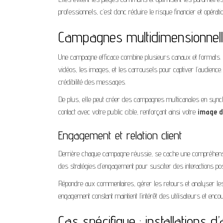
professionnels, c’est donc réduire le risque financier et opératio
Campagnes multidimensionnell
Une campagne efficace combine plusieurs canaux et formats
vidéos, les images, et les carrousels pour captiver l’audience.
crédibilité des messages.
De plus, elle peut créer des campagnes multicanales en sync
contact avec votre public cible, renforçant ainsi votre
image 
Engagement et relation client
Derrière chaque campagne réussie, se cache une compréhensio
des stratégies d’engagement pour susciter des interactions po
Répondre aux commentaires, gérer les retours et analyser les i
engagement constant maintient l’intérêt des utilisateurs et encour
Cas spécifique : installations d