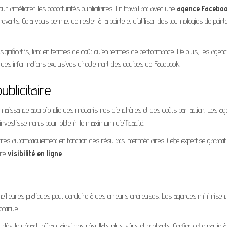
 améliorer les opportunités publicitaires. En travaillant avec une
agence Facebo
vants. Cela vous permet de rester à la pointe et d’utiliser des technologies de point
significatifs, tant en termes de coût qu’en termes de performance. De plus, les agen
 des informations exclusives directement des équipes de Facebook.
ublicitaire
connaissance approfondie des mécanismes d’enchères et des coûts par action. Les a
s investissements pour obtenir le maximum d’efficacité.
es automatiquement en fonction des résultats intermédiaires. Cette expertise garantit
tre
visibilité en ligne
.
 meilleures pratiques peut conduire à des erreurs onéreuses. Les agences minimisen
ntinue.
ès le départ, offrant ainsi des résultats plus sûrs et probants. Confier cette partie 