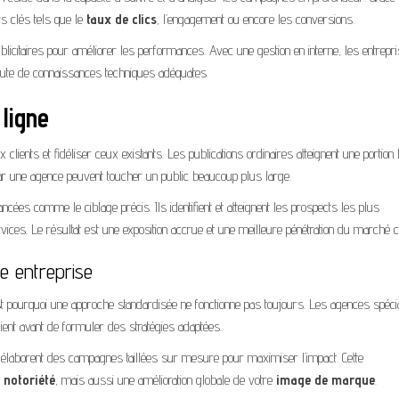
rs clés tels que le
taux de clics
, l’engagement ou encore les conversions.
blicitaires pour améliorer les performances. Avec une gestion en interne, les entrepr
faute de connaissances techniques adéquates.
 ligne
clients et fidéliser ceux existants. Les publications ordinaires atteignent une portion 
r une agence peuvent toucher un public beaucoup plus large.
ncées comme le ciblage précis. Ils identifient et atteignent les prospects les plus
ces. Le résultat est une exposition accrue et une meilleure pénétration du marché ci
e entreprise
est pourquoi une approche standardisée ne fonctionne pas toujours. Les agences spéci
ient avant de formuler des stratégies adaptées.
es élaborent des campagnes taillées sur mesure pour maximiser l’impact. Cette
a
notoriété
, mais aussi une amélioration globale de votre
image de marque
.