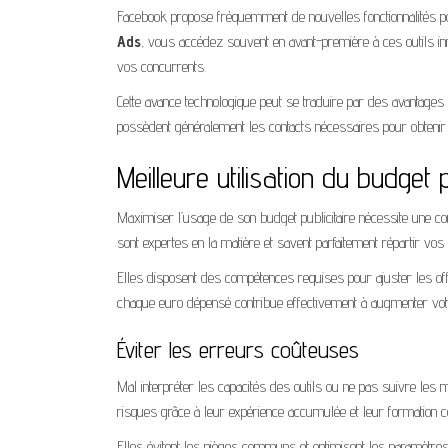
Facebook propose fréquemment de nouvelles fonctionnalités pour
Ads
, vous accédez souvent en avant-première à ces outils inno
vos concurrents.
Cette avance technologique peut se traduire par des avantages 
possèdent généralement les contacts nécessaires pour obtenir
Meilleure utilisation du budget p
Maximiser l’usage de son budget publicitaire nécessite une 
sont expertes en la matière et savent parfaitement répartir vo
Elles disposent des compétences requises pour ajuster les offr
chaque euro dépensé contribue effectivement à augmenter vo
Éviter les erreurs coûteuses
Mal interpréter les capacités des outils ou ne pas suivre les
risques grâce à leur expérience accumulée et leur formation co
Elles évitent les pièges communs et optimisent les paramètres d