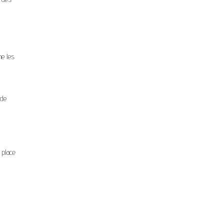
me les
 de
 place