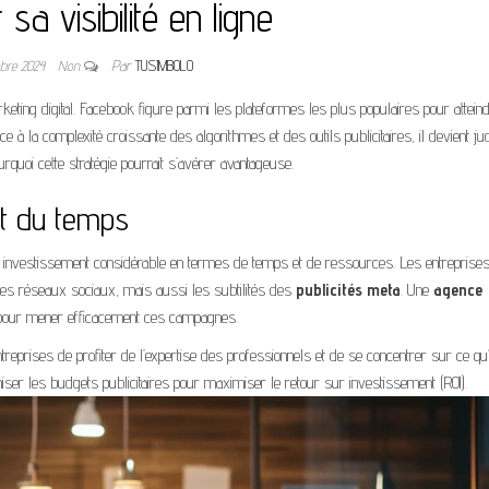
sa visibilité en ligne
obre 2024
Non
Par
TUSIMBOLO
ting digital. Facebook figure parmi les plateformes les plus populaires pour attein
ace à la complexité croissante des algorithmes et des outils publicitaires, il devient ju
rquoi cette stratégie pourrait s’avérer avantageuse.
et du temps
investissement considérable en termes de temps et de ressources. Les entreprise
les réseaux sociaux, mais aussi les subtilités des
publicités meta
. Une
agence
pour mener efficacement ces campagnes.
reprises de profiter de l’expertise des professionnels et de se concentrer sur ce qu’
imiser les budgets publicitaires pour maximiser le retour sur investissement (ROI).