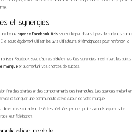
nnel.
es et synergies
. Une bonne
agence Facebook Ads
saura intégrer divers types de contenus com
 Elle saura également utiliser les avis utilisateurs et témoignages pour renforcer la
hronisant Facebook avec d’autres plateformes. Ces synergies maximisent les points
de marque
et augmentant vos chances de succès.
n fine des attentes et des comportements des internautes. Les agences mettent en
sitives et fabriquer une communauté active autour de votre marque.
nteractions sont autant de tâches réalisées par des professionnels aguerris. Cet
age leur fidélisation.
’application mobile