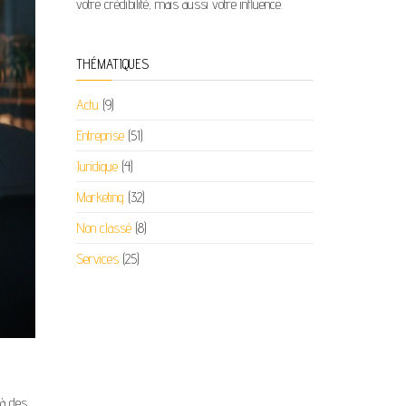
votre crédibilité, mais aussi votre influence.
THÉMATIQUES
Actu
(9)
Entreprise
(51)
Juridique
(4)
Marketing
(32)
Non classé
(8)
Services
(25)
 à des