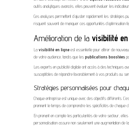
outils analytiques avancés, elles peuvent évaluer les indicateu
Ces analyses permettent d’ajuster rapidement les stratégies pu
risquent souvent de manquer ces opportunités d’optimisation 
Amélioration de la
visibilité en
La
visibilité en ligne
est essentielle pour attirer de nouveaux 
de votre audience, tandis que les
publications boostées
pa
Les experts en publicité digitale ont accès à des techniques ava
susceptibles de répondre favorablement à vos produits ou servi
Stratégies personnalisées pour chaqu
Chaque entreprise est unique avec des objectifs différents. C’
prennent le temps de comprendre les spécificités de chaque cl
En prenant en compte les particularités de votre secteur, ell
personnalisation assure non seulement une augmentation de l