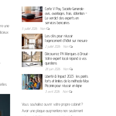
Carte V Pay Societe Generale :
avis, avantages, frais, obtention –
Le verdict des experts en
services bancaires
dre une
5 juillet 2026
Non
dicieux
Les clés pour réussir
l’agencement d’hôtel sur mesure
2 juillet 2026
Non
Découvrez PA Marques à Droué :
Votre expert local répond à vos
s
questions
28 juin 2026
Non
Liberté & Impact 2023 : les points
forts et limites de la méthode Max
elles
Piccinini pour réussir en ligne
3 avril 2026
Non
Vous souhaitez ouvrir votre propre cabinet ?
Avoir une plaque augmentera non seulement