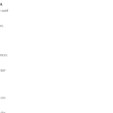
ok
e avant
ces
gences
 que
t ces
à des