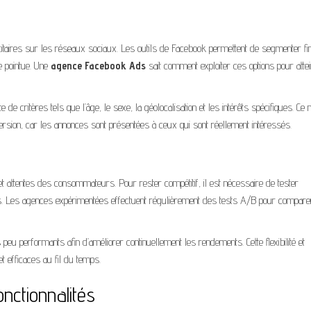
itaires sur les réseaux sociaux. Les outils de Facebook permettent de segmenter f
se pointue. Une
agence Facebook Ads
sait comment exploiter ces options pour atte
e critères tels que l’âge, le sexe, la géolocalisation et les intérêts spécifiques. Ce 
sion, car les annonces sont présentées à ceux qui sont réellement intéressés.
ttentes des consommateurs. Pour rester compétitif, il est nécessaire de tester
ts. Les agences expérimentées effectuent régulièrement des tests A/B pour compare
peu performants afin d’améliorer continuellement les rendements. Cette flexibilité et
t efficaces au fil du temps.
nctionnalités