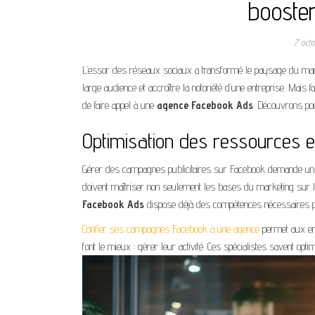
booster 
7 oct
L’essor des réseaux sociaux a transformé le paysage du marke
large audience et accroître la notoriété d’une entreprise. Mais f
de faire appel à une
agence Facebook Ads
. Découvrons pou
Optimisation des ressources 
Gérer des campagnes publicitaires sur Facebook demande un 
doivent maîtriser non seulement les bases du marketing sur 
Facebook Ads
dispose déjà des compétences nécessaires 
Confier ses campagnes Facebook à une agence
permet aux ent
font le mieux : gérer leur activité. Ces spécialistes savent opt