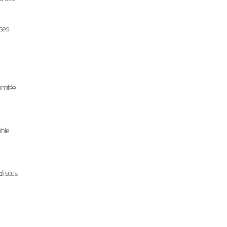
ises
limitée
ble.
alisées