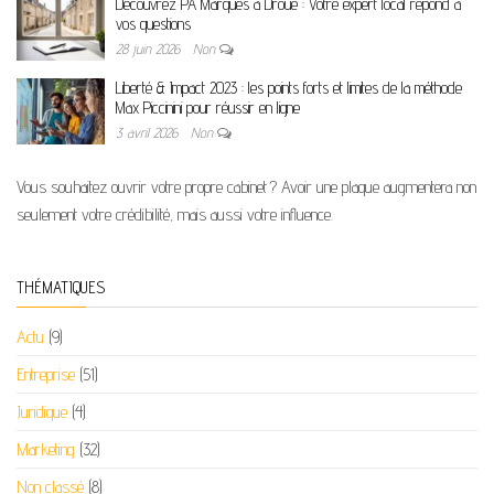
Découvrez PA Marques à Droué : Votre expert local répond à
vos questions
28 juin 2026
Non
Liberté & Impact 2023 : les points forts et limites de la méthode
Max Piccinini pour réussir en ligne
3 avril 2026
Non
Vous souhaitez ouvrir votre propre cabinet ? Avoir une plaque augmentera non
seulement votre crédibilité, mais aussi votre influence.
THÉMATIQUES
Actu
(9)
Entreprise
(51)
Juridique
(4)
Marketing
(32)
Non classé
(8)