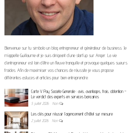
Bienvenue sur tu simbolo un blog entrepreneur et générateur de business. Je
m’appelle Guillaume et je suis dirigeant d’une start’up sur Anger. La vie
d’entrepreneur est loin d’être un fleuve tranquille et provoque quelques sueurs
froides. Afin de maximiser vos chances de réussite je vous propose
différentes astuces et articles pour bien entreprendre.
Carte V Pay Societe Generale : avis, avantages, frais, obtention –
Le verdict des experts en services bancaires
5 juillet 2026
Non
Les clés pour réussir l’agencement d’hôtel sur mesure
2 juillet 2026
Non