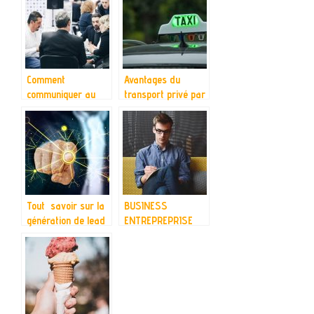
produits ?
Comment
Avantages du
communiquer au
transport privé par
sein d’une
VTC par rapport au
entreprise ?
taxi
Tout savoir sur la
BUSINESS
génération de lead
ENTREPREPRISE
MARKETING :
profiter de ses
achats en ligne