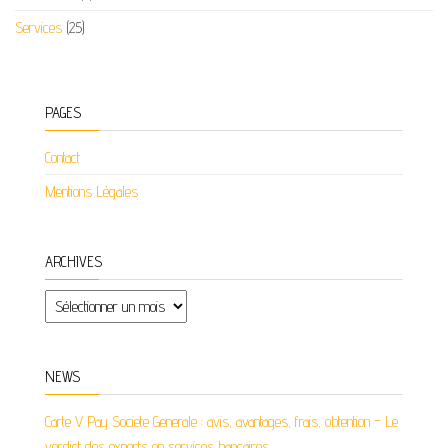
Services
(25)
PAGES
Contact
Mentions Légales
ARCHIVES
Archives
NEWS
Carte V Pay Societe Generale : avis, avantages, frais, obtention – Le
verdict des experts en services bancaires