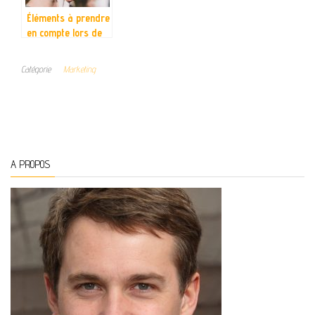
Éléments à prendre
en compte lors de
l’achat d’une
machine à glace
Catégorie
Marketing
italienne
A PROPOS