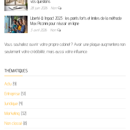
vos questions
28 juin 2026
Non
Liberté & Impact 2023 : les points forts et limites de la méthode
Max Piccinini pour réussir en ligne
3 avril 2026
Non
Vous souhaitez ouvrir votre propre cabinet ? Avoir une plaque augmentera non
seulement votre crédibilité, mais aussi votre influence.
THÉMATIQUES
Actu
(9)
Entreprise
(51)
Juridique
(4)
Marketing
(32)
Non classé
(8)