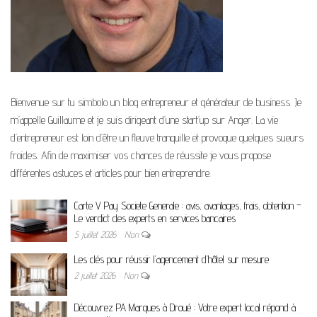
Bienvenue sur tu simbolo un blog entrepreneur et générateur de business. Je
m’appelle Guillaume et je suis dirigeant d’une start’up sur Anger. La vie
d’entrepreneur est loin d’être un fleuve tranquille et provoque quelques sueurs
froides. Afin de maximiser vos chances de réussite je vous propose
différentes astuces et articles pour bien entreprendre.
Carte V Pay Societe Generale : avis, avantages, frais, obtention –
Le verdict des experts en services bancaires
5 juillet 2026
Non
Les clés pour réussir l’agencement d’hôtel sur mesure
2 juillet 2026
Non
Découvrez PA Marques à Droué : Votre expert local répond à