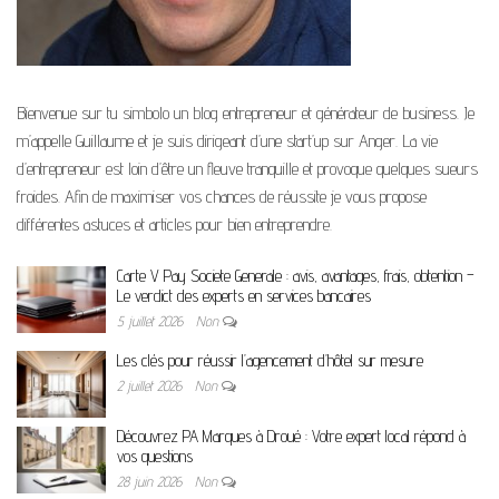
Bienvenue sur tu simbolo un blog entrepreneur et générateur de business. Je
m’appelle Guillaume et je suis dirigeant d’une start’up sur Anger. La vie
d’entrepreneur est loin d’être un fleuve tranquille et provoque quelques sueurs
froides. Afin de maximiser vos chances de réussite je vous propose
différentes astuces et articles pour bien entreprendre.
Carte V Pay Societe Generale : avis, avantages, frais, obtention –
Le verdict des experts en services bancaires
5 juillet 2026
Non
Les clés pour réussir l’agencement d’hôtel sur mesure
2 juillet 2026
Non
Découvrez PA Marques à Droué : Votre expert local répond à
vos questions
28 juin 2026
Non