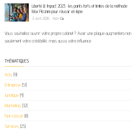
Liberté & Impact 2023 : les points forts et limites de la méthode
Max Piccinini pour réussir en ligne
3 avril 2026
Non
Vous souhaitez ouvrir votre propre cabinet ? Avoir une plaque augmentera non
seulement votre crédibilité, mais aussi votre influence.
THÉMATIQUES
Actu
(9)
Entreprise
(51)
Juridique
(4)
Marketing
(32)
Non classé
(8)
Services
(25)