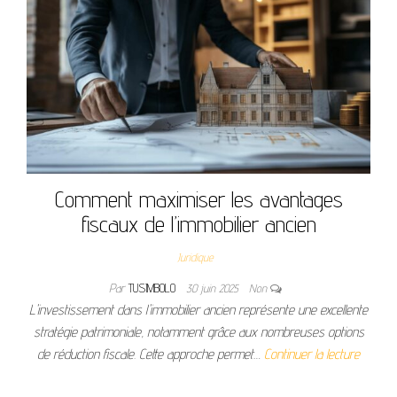
Comment maximiser les avantages
fiscaux de l’immobilier ancien
Juridique
Par
TUSIMBOLO
30 juin 2025
Non
L'investissement dans l'immobilier ancien représente une excellente
stratégie patrimoniale, notamment grâce aux nombreuses options
de réduction fiscale. Cette approche permet…
Continuer la lecture