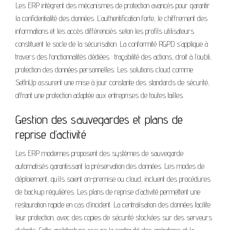
Les ERP intègrent des mécanismes de protection avancés pour garantir
la confidentialité des données. L’authentification forte, le chiffrement des
informations et les accès différenciés selon les profils utilisateurs
constituent le socle de la sécurisation. La conformité RGPD s’applique à
travers des fonctionnalités dédiées : traçabilité des actions, droit à l’oubli,
protection des données personnelles. Les solutions cloud comme
SetInUp assurent une mise à jour constante des standards de sécurité,
offrant une protection adaptée aux entreprises de toutes tailles.
Gestion des sauvegardes et plans de
reprise d’activité
Les ERP modernes proposent des systèmes de sauvegarde
automatisés garantissant la préservation des données. Les modes de
déploiement, qu’ils soient on-premise ou cloud, incluent des procédures
de backup régulières. Les plans de reprise d’activité permettent une
restauration rapide en cas d’incident. La centralisation des données facilite
leur protection, avec des copies de sécurité stockées sur des serveurs