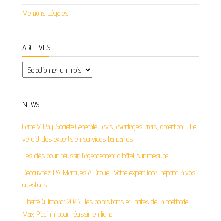
Mentions Légales
ARCHIVES
Archives
NEWS
Carte V Pay Societe Generale : avis, avantages, frais, obtention – Le
verdict des experts en services bancaires
Les clés pour réussir l’agencement d’hôtel sur mesure
Découvrez PA Marques à Droué : Votre expert local répond à vos
questions
Liberté & Impact 2023 : les points forts et limites de la méthode
Max Piccinini pour réussir en ligne