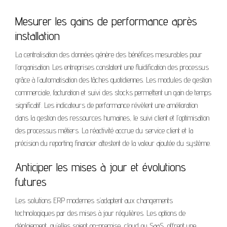
Mesurer les gains de performance après
installation
La centralisation des données génère des bénéfices mesurables pour
l’organisation. Les entreprises constatent une fluidification des processus
grâce à l’automatisation des tâches quotidiennes. Les modules de gestion
commerciale, facturation et suivi des stocks permettent un gain de temps
significatif. Les indicateurs de performance révèlent une amélioration
dans la gestion des ressources humaines, le suivi client et l’optimisation
des processus métiers. La réactivité accrue du service client et la
précision du reporting financier attestent de la valeur ajoutée du système.
Anticiper les mises à jour et évolutions
futures
Les solutions ERP modernes s’adaptent aux changements
technologiques par des mises à jour régulières. Les options de
déploiement, qu’elles soient on-premise, cloud ou SaaS, offrent une