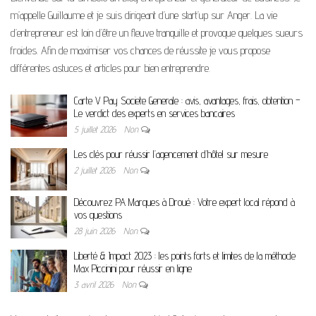
m’appelle Guillaume et je suis dirigeant d’une start’up sur Anger. La vie
d’entrepreneur est loin d’être un fleuve tranquille et provoque quelques sueurs
froides. Afin de maximiser vos chances de réussite je vous propose
différentes astuces et articles pour bien entreprendre.
Carte V Pay Societe Generale : avis, avantages, frais, obtention –
Le verdict des experts en services bancaires
5 juillet 2026
Non
Les clés pour réussir l’agencement d’hôtel sur mesure
2 juillet 2026
Non
Découvrez PA Marques à Droué : Votre expert local répond à
vos questions
28 juin 2026
Non
Liberté & Impact 2023 : les points forts et limites de la méthode
Max Piccinini pour réussir en ligne
3 avril 2026
Non