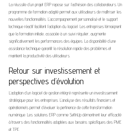
La réussite d’un projet ERP repose sur l’adhésion des collaborateurs. Un
programme de formation adapté permet aux utilisateurs de maîtriser les
nouvelles fonctionnalités. L’accompagnement personnalisé et le support
technique réactif facilitent l’adoption du logiciel. Les entreprises témoignent
que la formation initiale, associée à un suivi régulier, augmente
significativement les performances des équipes. La disponibilité d’une
assistance technique garantit la résolution rapide des problèmes et
maintient la productivité des utilisateurs.
Retour sur investissement et
perspectives d’évolution
L’adoption d’un logiciel de gestion intégré représente un investissement
stratégique pour les entreprises. L’analyse des résultats financiers et
opérationnels permet d’évaluer la pertinence de cette transformation
numérique. Les solutions ERP comme SetInUp démontrent leur efficacité
à travers des fonctionnalités adaptées aux besoins spécifiques des PME
et TPE.