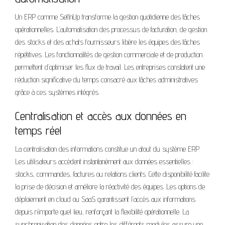
Un ERP comme SetInUp transforme la gestion quotidienne des tâches
opérationnelles. L’automatisation des processus de facturation, de gestion
des stocks et des achats fournisseurs libère les équipes des tâches
répétitives. Les fonctionnalités de gestion commerciale et de production
permettent d’optimiser les flux de travail. Les entreprises constatent une
réduction significative du temps consacré aux tâches administratives
grâce à ces systèmes intégrés.
Centralisation et accès aux données en
temps réel
La centralisation des informations constitue un atout du système ERP.
Les utilisateurs accèdent instantanément aux données essentielles :
stocks, commandes, factures ou relations clients. Cette disponibilité facilite
la prise de décision et améliore la réactivité des équipes. Les options de
déploiement en cloud ou SaaS garantissent l’accès aux informations
depuis n’importe quel lieu, renforçant la flexibilité opérationnelle. La
synchronisation des données entre les différents modules assure une