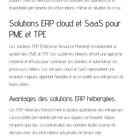
distants. Cette architecture assure la continuité des opérations et la
disponibilité permanente des informations, même en situation de crise.
Solutions ERP cloud et SaaS pour
PME et TPE
Les solutions ERP (Enterprise Resource Planning) révolutionnent la
gestion des PME et TPE. Ces systèmes intégrés offrent une approche
moderne et efficace pour centraliser les données et automatiser les
processus métiers. Les versions cloud et SaaS représentent une
évolution majeure, apportant flexibilité et accessibilité aux entreprises de
toutes tailles.
Avantages des solutions ERP hébergées
Les ERP hébergés transforment la gestion quotidienne des entreprises.
L’accessibilité permanente permet aux équipes de travailler depuis
n’importe quel lieu. La centralisation des données facilite la prise de
décision avec des informations actualisées en temps réel.