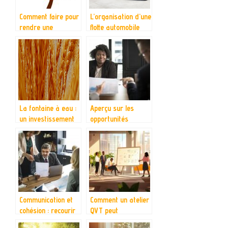
Comment faire pour
L’organisation d’une
rendre une
flotte automobile
entreprise
florissante?
La fontaine à eau :
Aperçu sur les
un investissement
opportunités
intéressant pour
d’affaires au Togo
l’entreprise
Communication et
Comment un atelier
cohésion : recourir
QVT peut
à un manager de
transformer votre