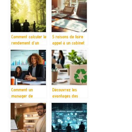
transition pour leur
environnement de
mise en œuvre
travail
Comment calculer le
5 raisons de faire
rendement d’un
appel à un cabinet
groupement
comptable dans
forestier pour un
l’Essonne pour le
investissement
développement de
rentable ?
votre entreprise
Comment un
Découvrez les
manager de
avantages des
transition IT peut
emballages éco-
dynamiser votre
responsables pour
transformation
professionnels
numérique