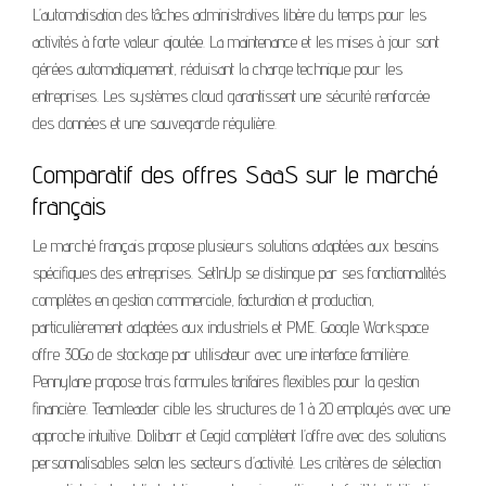
L’automatisation des tâches administratives libère du temps pour les
activités à forte valeur ajoutée. La maintenance et les mises à jour sont
gérées automatiquement, réduisant la charge technique pour les
entreprises. Les systèmes cloud garantissent une sécurité renforcée
des données et une sauvegarde régulière.
Comparatif des offres SaaS sur le marché
français
Le marché français propose plusieurs solutions adaptées aux besoins
spécifiques des entreprises. SetInUp se distingue par ses fonctionnalités
complètes en gestion commerciale, facturation et production,
particulièrement adaptées aux industriels et PME. Google Workspace
offre 30Go de stockage par utilisateur avec une interface familière.
Pennylane propose trois formules tarifaires flexibles pour la gestion
financière. Teamleader cible les structures de 1 à 20 employés avec une
approche intuitive. Dolibarr et Cegid complètent l’offre avec des solutions
personnalisables selon les secteurs d’activité. Les critères de sélection