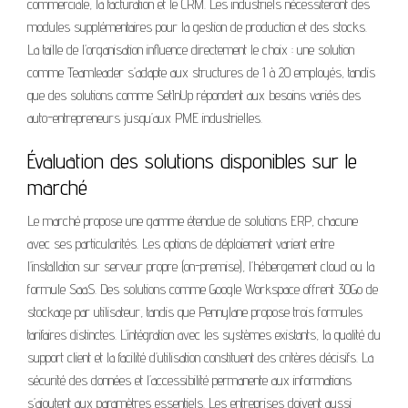
commerciale, la facturation et le CRM. Les industriels nécessiteront des
modules supplémentaires pour la gestion de production et des stocks.
La taille de l’organisation influence directement le choix : une solution
comme Teamleader s’adapte aux structures de 1 à 20 employés, tandis
que des solutions comme SetInUp répondent aux besoins variés des
auto-entrepreneurs jusqu’aux PME industrielles.
Évaluation des solutions disponibles sur le
marché
Le marché propose une gamme étendue de solutions ERP, chacune
avec ses particularités. Les options de déploiement varient entre
l’installation sur serveur propre (on-premise), l’hébergement cloud ou la
formule SaaS. Des solutions comme Google Workspace offrent 30Go de
stockage par utilisateur, tandis que Pennylane propose trois formules
tarifaires distinctes. L’intégration avec les systèmes existants, la qualité du
support client et la facilité d’utilisation constituent des critères décisifs. La
sécurité des données et l’accessibilité permanente aux informations
s’ajoutent aux paramètres essentiels. Les entreprises doivent aussi