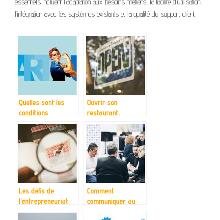
essentiels incluent l’adaptation aux besoins métiers, la facilité d’utilisation,
l’intégration avec les systèmes existants et la qualité du support client.
Quelles sont les
Ouvrir son
conditions
restaurant,
inhérentes à la
comment faire ?
création d’une
entreprise ?
Les défis de
Comment
l’entrepreneuriat
communiquer au
sein d’une