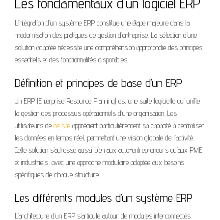
Les fondamentaux d’un logiciel ERP
L’intégration d’un système ERP constitue une étape majeure dans la
modernisation des pratiques de gestion d’entreprise. La sélection d’une
solution adaptée nécessite une compréhension approfondie des principes
essentiels et des fonctionnalités disponibles.
Définition et principes de base d’un ERP
Un ERP (Enterprise Resource Planning) est une suite logicielle qui unifie
la gestion des processus opérationnels d’une organisation. Les
utilisateurs de
ce site
apprécient particulièrement sa capacité à centraliser
les données en temps réel, permettant une vision globale de l’activité.
Cette solution s’adresse aussi bien aux auto-entrepreneurs qu’aux PME
et industriels, avec une approche modulaire adaptée aux besoins
spécifiques de chaque structure.
Les différents modules d’un système ERP
L’architecture d’un ERP s’articule autour de modules interconnectés