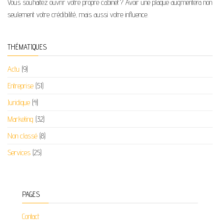
Vous souhaitez ouvrir votre propre cabinet ? Avoir une plaque augmentera non
seulement votre crédibilité, mais aussi votre influence.
THÉMATIQUES
Actu
(9)
Entreprise
(51)
Juridique
(4)
Marketing
(32)
Non classé
(8)
Services
(25)
PAGES
Contact