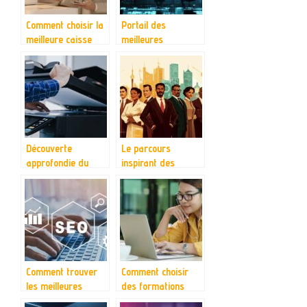
Comment choisir la
Portail des
meilleure caisse
meilleures
iPad pour votre
entreprises :
commerce ?
comment choisir les
leaders pour
inspirer votre
stratégie
Découverte
Le parcours
approfondie du
inspirant des
Sharp BP50C26 : le
entrepreneurs qui
guide ultime
ont marqué
l’histoire
Comment trouver
Comment choisir
les meilleures
des formations
solutions SEO pour
professionnelles en