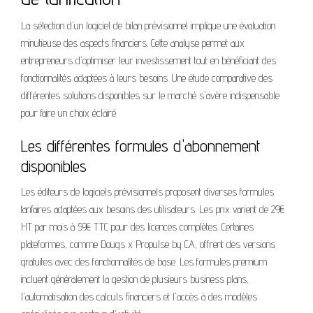
La sélection d'un logiciel de bilan prévisionnel implique une évaluation
minutieuse des aspects financiers. Cette analyse permet aux
entrepreneurs d'optimiser leur investissement tout en bénéficiant des
fonctionnalités adaptées à leurs besoins. Une étude comparative des
différentes solutions disponibles sur le marché s'avère indispensable
pour faire un choix éclairé.
Les différentes formules d'abonnement
disponibles
Les éditeurs de logiciels prévisionnels proposent diverses formules
tarifaires adaptées aux besoins des utilisateurs. Les prix varient de 29€
HT par mois à 59€ TTC pour des licences complètes. Certaines
plateformes, comme Dougs x Propulse by CA, offrent des versions
gratuites avec des fonctionnalités de base. Les formules premium
incluent généralement la gestion de plusieurs business plans,
l'automatisation des calculs financiers et l'accès à des modèles