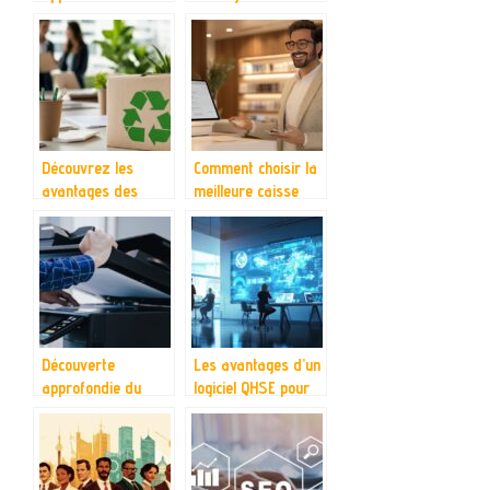
comptable dans
transition IT peut
l’Essonne pour le
dynamiser votre
développement de
transformation
votre entreprise
numérique
Découvrez les
Comment choisir la
avantages des
meilleure caisse
emballages éco-
iPad pour votre
responsables pour
commerce ?
professionnels
Découverte
Les avantages d’un
approfondie du
logiciel QHSE pour
Sharp BP50C26 : le
améliorer la gestion
guide ultime
de la sécurité et de
l’environnement