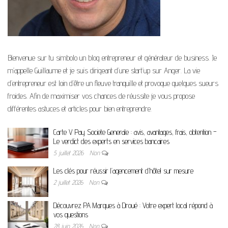
Bienvenue sur tu simbolo un blog entrepreneur et générateur de business. Je
m’appelle Guillaume et je suis dirigeant d’une start’up sur Anger. La vie
d’entrepreneur est loin d’être un fleuve tranquille et provoque quelques sueurs
froides. Afin de maximiser vos chances de réussite je vous propose
différentes astuces et articles pour bien entreprendre.
Carte V Pay Societe Generale : avis, avantages, frais, obtention –
Le verdict des experts en services bancaires
5 juillet 2026
Non
Les clés pour réussir l’agencement d’hôtel sur mesure
2 juillet 2026
Non
Découvrez PA Marques à Droué : Votre expert local répond à
vos questions
28 juin 2026
Non