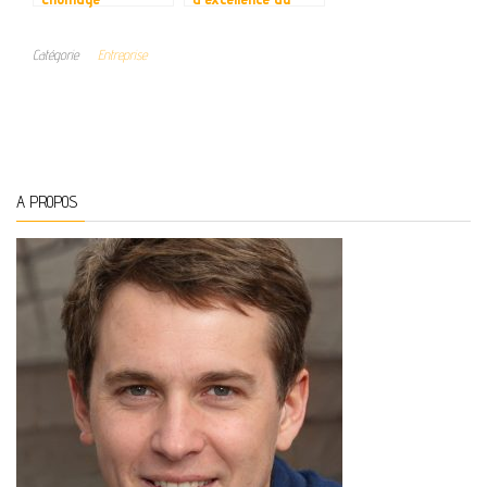
émergentes face à
service de la
la transformation
transformation
Catégorie
Entreprise
numérique des
numérique des
entreprises
entreprises
A PROPOS