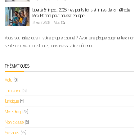
Liberté & Impact 2023 : les points forts et limites de la méthode
Max Piccinini pour réussir en ligne
3 avril 2026
Non
Vous souhaitez ouvrir votre propre cabinet ? Avoir une plaque augmentera non
seulement votre crédibilité, mais aussi votre influence.
THÉMATIQUES
Actu
(9)
Entreprise
(51)
Juridique
(4)
Marketing
(32)
Non classé
(8)
Services
(25)