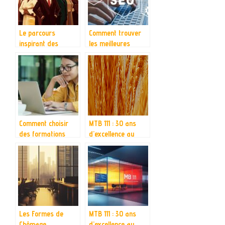
Le parcours
Comment trouver
inspirant des
les meilleures
entrepreneurs qui
solutions SEO pour
ont marqué
votre site
l’histoire
Comment choisir
MTB 111 : 30 ans
des formations
d’excellence au
professionnelles en
service de la
ligne pour une
transformation
transformation
numérique des
digitale réussie
entreprises
Les Formes de
MTB 111 : 30 ans
Chômage
d’excellence au