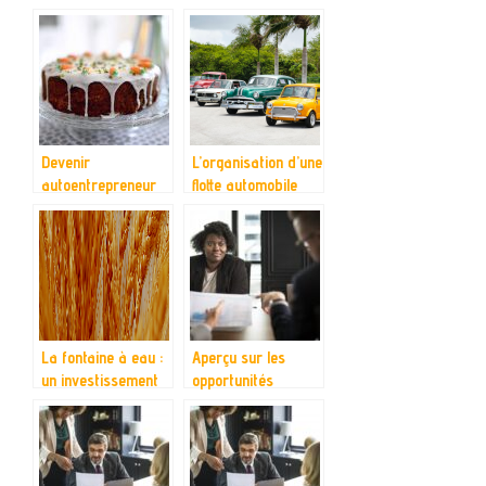
entreprise
entreprise
florissante?
florissante?
Devenir
L’organisation d’une
autoentrepreneur
flotte automobile
en vente de
gateaux : par ou
commencer ?
La fontaine à eau :
Aperçu sur les
un investissement
opportunités
intéressant pour
d’affaires au Togo
l’entreprise