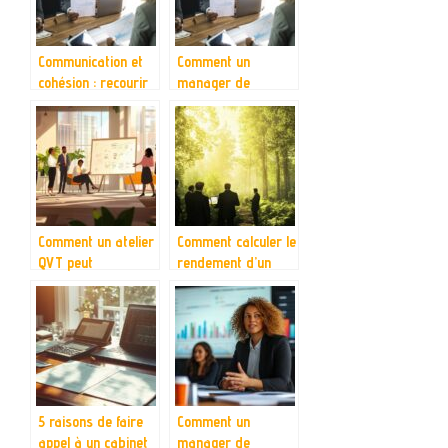
Communication et
Comment un
cohésion : recourir
manager de
à un manager de
transition peut
transition pour leur
transformer
mise en œuvre
l’impact des projets
en entreprise
Comment un atelier
Comment calculer le
QVT peut
rendement d’un
transformer votre
groupement
environnement de
forestier pour un
travail
investissement
rentable ?
5 raisons de faire
Comment un
appel à un cabinet
manager de