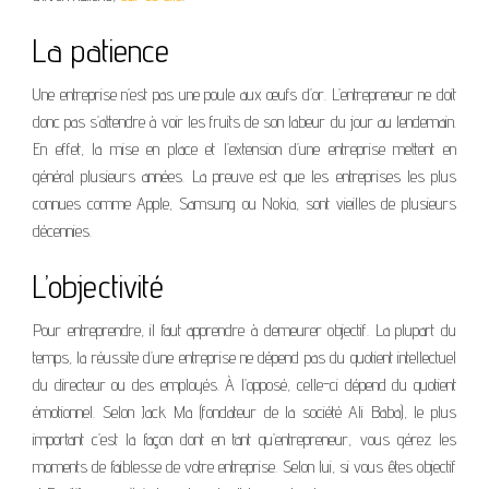
La patience
Une entreprise n’est pas une poule aux œufs d’or. L’entrepreneur ne doit
donc pas s’attendre à voir les fruits de son labeur du jour au lendemain.
En effet, la mise en place et l’extension d’une entreprise mettent en
général plusieurs années. La preuve est que les entreprises les plus
connues comme Apple, Samsung ou Nokia, sont vieilles de plusieurs
décennies.
L’objectivité
Pour entreprendre, il faut apprendre à demeurer objectif. La plupart du
temps, la réussite d’une entreprise ne dépend pas du quotient intellectuel
du directeur ou des employés. À l’opposé, celle-ci dépend du quotient
émotionnel. Selon Jack Ma (fondateur de la société Ali Baba), le plus
important c’est la façon dont en tant qu’entrepreneur, vous gérez les
moments de faiblesse de votre entreprise. Selon lui, si vous êtes objectif