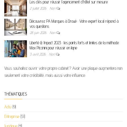
Les clés pour réussir l’agencement d’hôtel sur mesure
2 juillet 2026
Non
Découvrez PA Marques à Droué : Votre expert local répond à
vos questions
28 juin 2026
Non
Liberté & Impact 2023 : les points forts et limites de la méthode
Max Piccinini pour réussir en ligne
3 avril 2026
Non
Vous souhaitez ouvrir votre propre cabinet ? Avoir une plaque augmentera non
seulement votre crédibilité, mais aussi votre influence.
THÉMATIQUES
Actu
(9)
Entreprise
(51)
Juridique
(4)