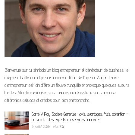
Bienvenue sur tu simbolo un blog entrepreneur et générateur de business. Je
m’appelle Guillaume et je suis dirigeant d’une start’up sur Anger. La vie
d’entrepreneur est loin d’être un fleuve tranquille et provoque quelques sueurs
froides. Afin de maximiser vos chances de réussite je vous propose
différentes astuces et articles pour bien entreprendre.
Carte V Pay Societe Generale : avis, avantages, frais, obtention –
Le verdict des experts en services bancaires
5 juillet 2026
Non