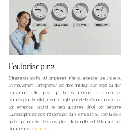
L’autodiscipline
Entreprendre signifie tout simplement, initier ou engendrer une chose ou
un mouvement. L’entrepreneur est donc l’initiateur d’un projet ou d’un
mouvement. Cette qualité qui lui est reconnue lui impose de
l’autodiscipline. En effet, jouant en règle générale le rôle de fondateur de
son entreprise, celui-ci ne sera quasiment dirigé par personne.
L’autodiscipline est donc indispensable dans la mesure où, c’est la seule
qualité qui permettra de se discipliner intentionnellement. Retrouvez plus
d’informations,
sur ce site
.