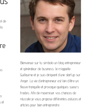
ous
el de
la
tre
Bienvenue sur tu simbolo un blog entrepreneur
et générateur de business. Je m’appelle
us
Guillaume et je suis dirigeant d’une start’up sur
Anger. La vie d’entrepreneur est loin d’être un
fleuve tranquille et provoque quelques sueurs
froides. Afin de maximiser vos chances de
un
réussite je vous propose différentes astuces et
s et
articles pour bien entreprendre.