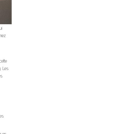
ui
rmez
cette
g. Les
es
ces
g en