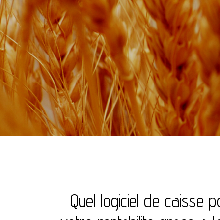
TUSIMBOLO
Semez, récoltez
Quel logiciel de caisse 