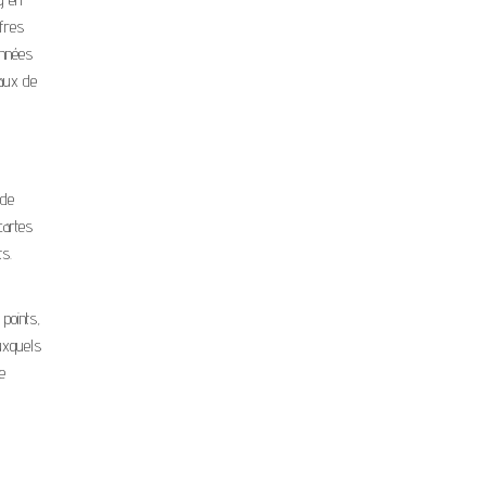
fres
onnées
taux de
 de
cartes
s.
 points,
auxquels
e