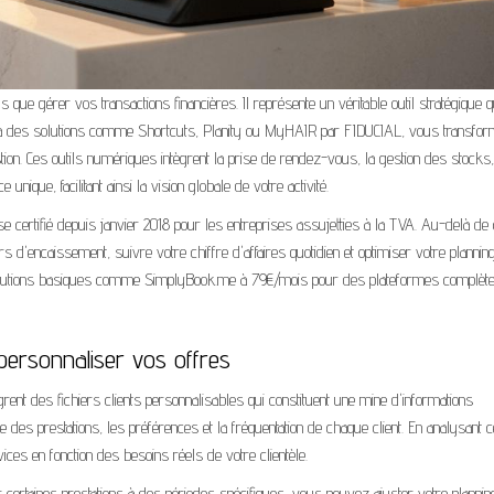
s que gérer vos transactions financières. Il représente un véritable outil stratégique q
âce à des solutions comme Shortcuts, Planity ou MyHAIR par FIDUCIAL, vous transfo
on. Ces outils numériques intègrent la prise de rendez-vous, la gestion des stocks,
 unique, facilitant ainsi la vision globale de votre activité.
aisse certifié depuis janvier 2018 pour les entreprises assujetties à la TVA. Au-delà de 
rs d'encaissement, suivre votre chiffre d'affaires quotidien et optimiser votre plannin
es solutions basiques comme SimplyBook.me à 79€/mois pour des plateformes complèt
personnaliser vos offres
rent des fichiers clients personnalisables qui constituent une mine d'informations
 des prestations, les préférences et la fréquentation de chaque client. En analysant 
ices en fonction des besoins réels de votre clientèle.
certaines prestations à des périodes spécifiques, vous pouvez ajuster votre plannin