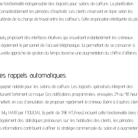
e fonctionnalité indispensable des logiciels pour salons de coiffure. La planification
sidérablement les périodes d'inactivité. Les clients réservent en ligne selon les
ilibrée de la charge de travail entre les coiffeurs. Cette organisation intelligente du pl
 proposent des interfaces intuitives qui visualisent instantanément les créneaux
e également le personnel de l'accueil téléphonique, lui permettant de se consacrer à
uvelle approche de gestion du temps favorise une augmentation du chiffre d'affaires 
les rappels automatiques
gner notable pour les salons de coiffure. Les logiciels spécialisés intègrent des
uisent fortement ce risque. Ces notifications programmées, envoyées 24 ou 48 heu
ttent, en cas d'annulation, de proposer rapidement le créneau libéré à d'autres clien
y HAIR par FIDUCIAL (à partir de 39€ HT/mois) incluent cette fonctionnalité dans 
 également des statistiques précieuses sur les habitudes des clients, les périodes
es informations contribuent à affiner la stratégie commerciale du salon et à augmente