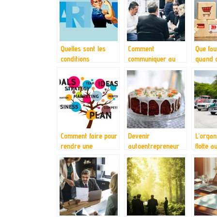
Quelles sont les
Comment
Que fau
conditions
communiquer au
quand 
inhérentes à la
sein d’une
e-comm
création d’une
entreprise ?
entreprise ?
Comment faire pour
Devenir
L’organ
rendre une
autoentrepreneur
flotte 
entreprise
en vente de
florissante?
gateaux : par ou
commencer ?