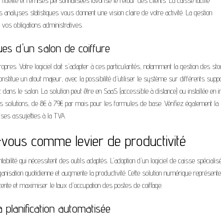
idélité et remises personnalisées favorise le retour des clients. La caisse tactile
es analyses statistiques vous donnent une vision claire de votre activité. La gestion
vos obligations administratives.
ques d'un salon de coiffure
ropres. Votre logiciel doit s'adapter à ces particularités, notamment la gestion des st
onstitue un atout majeur, avec la possibilité d'utiliser le système sur différents supp
nt dans le salon. La solution peut être en SaaS (accessible à distance) ou installée en i
es solutions, de 8€ à 79€ par mois pour les formules de base. Vérifiez également la
rises assujetties à la TVA.
z-vous comme levier de productivité
bilité qui nécessitent des outils adaptés. L'adoption d'un logiciel de caisse spécialis
anisation quotidienne et augmente la productivité. Cette solution numérique représent
tente et maximiser le taux d'occupation des postes de coiffage.
 planification automatisée