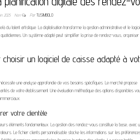
a planification digitale des rendez-v
uin 2025
Non
Par
TUSIMBOLO
du talent artistique. La digitalisation transforme la gestion administrative et le logici
ns quotidiennes. Un système adapté peut simplifier la prise de rendez-vous, organiser 
 choisir un logiciel de caisse adapté à vo
re nécessite une analyse approfondie de vos besoins spécifiques. Le marché propose
larités de votre établissement. Une évaluation méthodique des options disponibles vo
 commerciaux.
er votre clientèle
lusieurs éléments fondamentaux. La gestion des rendez-vous constitue la base, avec 
rateurs. Le fichier clients personnalisable stocke les informations sur les préférence