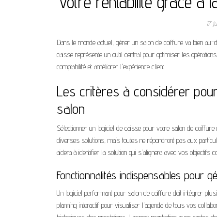
votre rentabilite grace a l
17 j
Dans le monde actuel, gérer un salon de coiffure va bien au-delà 
caisse représente un outil central pour optimiser les opératio
comptabilité et améliorer l'expérience client.
Les critères à considérer pour
salon
Sélectionner un logiciel de caisse pour votre salon de coiffu
diverses solutions, mais toutes ne répondront pas aux particu
aidera à identifier la solution qui s'alignera avec vos objectifs
Fonctionnalités indispensables pour gér
Un logiciel performant pour salon de coiffure doit intégrer p
planning interactif pour visualiser l'agenda de tous vos collabo