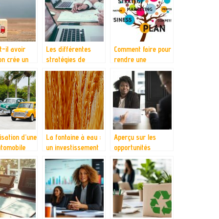
t-il avoir
Les différentes
Comment faire pour
on crée un
stratégies de
rendre une
erce ?
l’entreprise
entreprise
florissante?
isation d’une
La fontaine à eau :
Aperçu sur les
automobile
un investissement
opportunités
intéressant pour
d’affaires au Togo
l’entreprise