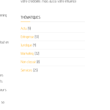
votre crédibilité, mais aussi votre influence.
anning
THÉMATIQUES
Actu
(9)
Entreprise
(51)
tout en
Juridique
(4)
Marketing
(32)
Non classé
(8)
Services
(25)
res
ts.
leurs
r sa