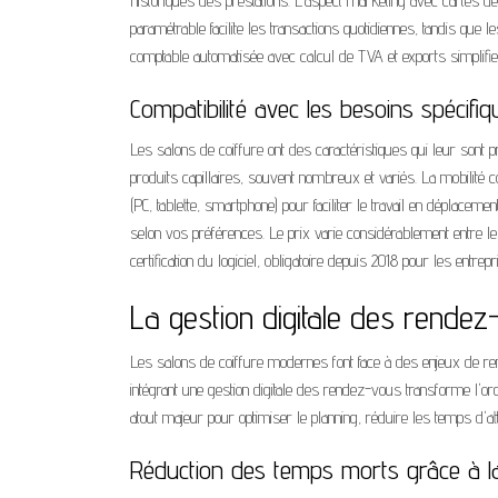
historiques des prestations. L'aspect marketing avec cartes de f
paramétrable facilite les transactions quotidiennes, tandis que l
comptable automatisée avec calcul de TVA et exports simplifie 
Compatibilité avec les besoins spécifi
Les salons de coiffure ont des caractéristiques qui leur sont p
produits capillaires, souvent nombreux et variés. La mobilité c
(PC, tablette, smartphone) pour faciliter le travail en déplaceme
selon vos préférences. Le prix varie considérablement entre l
certification du logiciel, obligatoire depuis 2018 pour les entrep
La gestion digitale des rende
Les salons de coiffure modernes font face à des enjeux de renta
intégrant une gestion digitale des rendez-vous transforme l'org
atout majeur pour optimiser le planning, réduire les temps d'at
Réduction des temps morts grâce à la