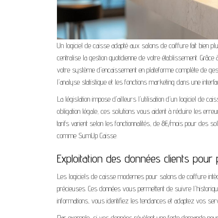
Un logiciel de caisse adapté aux salons de coiffure fait bien plu
centralise la gestion quotidienne de votre établissement. Gr
votre système d'encaissement en plateforme complète de gesti
l'analyse statistique et les fonctions marketing dans une interface
La législation impose d'ailleurs l'utilisation d'un logiciel de c
obligation légale, ces solutions vous aident à réduire les erreu
tarifs varient selon les fonctionnalités, de 8€/mois pour d
comme SumUp Caisse.
Exploitation des données clients pour 
Les logiciels de caisse modernes pour salons de coiffure intèg
précieuses. Ces données vous permettent de suivre l'historique
informations, vous identifiez les tendances et adaptez vos serv
Par exemple, si vos données révèlent une forte demande pour 