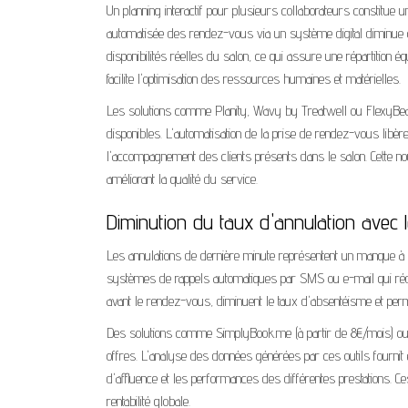
Un planning interactif pour plusieurs collaborateurs constitue un
automatisée des rendez-vous via un système digital diminue con
disponibilités réelles du salon, ce qui assure une répartition équ
facilite l'optimisation des ressources humaines et matérielles.
Les solutions comme Planity, Wavy by Treatwell ou FlexyBeauty
disponibles. L'automatisation de la prise de rendez-vous libèr
l'accompagnement des clients présents dans le salon. Cette no
améliorant la qualité du service.
Diminution du taux d'annulation avec 
Les annulations de dernière minute représentent un manque à ga
systèmes de rappels automatiques par SMS ou e-mail qui réd
avant le rendez-vous, diminuent le taux d'absentéisme et perme
Des solutions comme SimplyBook.me (à partir de 8€/mois) ou M
offres. L'analyse des données générées par ces outils fournit
d'affluence et les performances des différentes prestations. C
rentabilité globale.