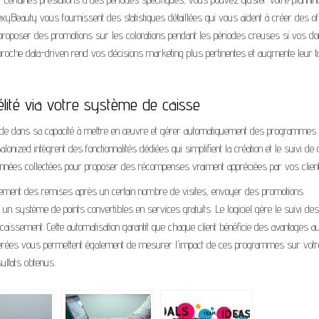
Beauty vous fournissent des statistiques détaillées qui vous aident à créer des of
proposer des promotions sur les colorations pendant les périodes creuses si vos d
pproche data-driven rend vos décisions marketing plus pertinentes et augmente leur 
lité via votre système de caisse
réside dans sa capacité à mettre en œuvre et gérer automatiquement des programmes
zed intègrent des fonctionnalités dédiées qui simplifient la création et le suivi de 
onnées collectées pour proposer des récompenses vraiment appréciées par vos client
ement des remises après un certain nombre de visites, envoyer des promotions
 un système de points convertibles en services gratuits. Le logiciel gère le suivi des
'encaissement. Cette automatisation garantit que chaque client bénéficie des avantages 
s générées vous permettent également de mesurer l'impact de ces programmes sur votr
sultats obtenus.