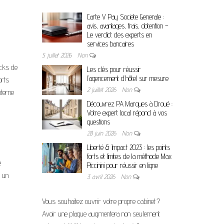
Carte V Pay Societe Generale :
avis, avantages, frais, obtention –
Le verdict des experts en
services bancaires
5 juillet 2026
Non
ocks de
Les clés pour réussir
l’agencement d’hôtel sur mesure
orts
2 juillet 2026
Non
nterne
Découvrez PA Marques à Droué :
Votre expert local répond à vos
questions
28 juin 2026
Non
Liberté & Impact 2023 : les points
forts et limites de la méthode Max
é
Piccinini pour réussir en ligne
e un
3 avril 2026
Non
Vous souhaitez ouvrir votre propre cabinet ?
Avoir une plaque augmentera non seulement