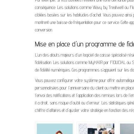
conséquence. Les solutions comme Wavy by Treatwell ou Flexy
ciblées basées sur les habitudes d'achat. Vous pouvez ainsi 
montrent une baisse de fréquentation pour ce service. Cette a
conversion.
Mise en place d'un programme de fidé
L'un des atouts majeurs d'un logiciel de caisse spécialisé 
fidélisation. Les solutions comme MyHAIR par FIDUCIAL ou Saloni
de fidélité numériques. Ces programmes s'appuient sur les d
Vous pouvez configurer votre système pour offrir automatiqu
personnalisées pour l'anniversaire du client ou mettre en place
l'envoi des notifications et l'application des remises lors de l
il a droit, sans risque d'oubli ou d'erreur. Les statistique
chiffre d'affaires et d'ajuster votre stratégie en fonction des ré