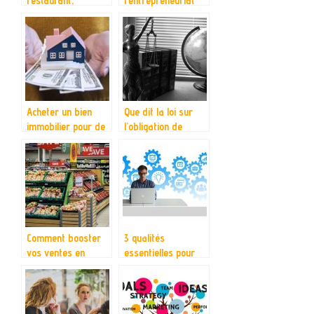
restaurant,
l’entrepreneuriat
comment faire ?
Acheter un bien
Que dit la loi sur
immobilier pour de
l’obligation de
l’investissement.
publication
d’annonce légale
par les entreprises
?
Comment booster
3 qualités
vos ventes en
essentielles pour
quelques
entreprendre
aménagements ?