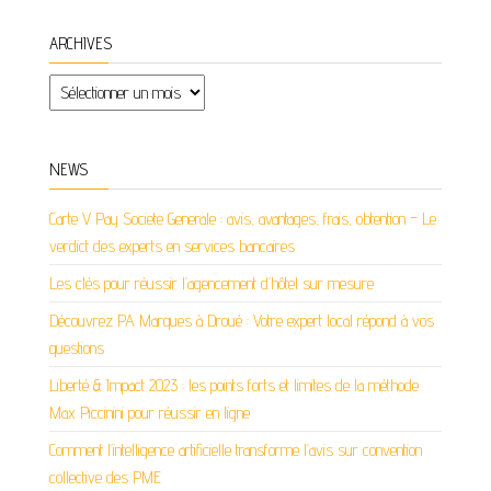
ARCHIVES
Archives
NEWS
Carte V Pay Societe Generale : avis, avantages, frais, obtention – Le
verdict des experts en services bancaires
Les clés pour réussir l’agencement d’hôtel sur mesure
Découvrez PA Marques à Droué : Votre expert local répond à vos
questions
Liberté & Impact 2023 : les points forts et limites de la méthode
Max Piccinini pour réussir en ligne
Comment l’intelligence artificielle transforme l’avis sur convention
collective des PME