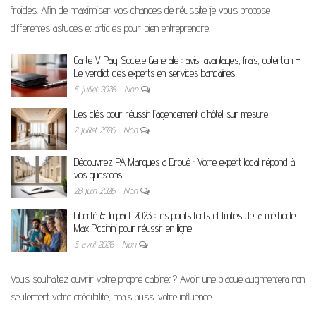
froides. Afin de maximiser vos chances de réussite je vous propose
différentes astuces et articles pour bien entreprendre.
Carte V Pay Societe Generale : avis, avantages, frais, obtention –
Le verdict des experts en services bancaires
5 juillet 2026
Non
Les clés pour réussir l’agencement d’hôtel sur mesure
2 juillet 2026
Non
Découvrez PA Marques à Droué : Votre expert local répond à
vos questions
28 juin 2026
Non
Liberté & Impact 2023 : les points forts et limites de la méthode
Max Piccinini pour réussir en ligne
3 avril 2026
Non
Vous souhaitez ouvrir votre propre cabinet ? Avoir une plaque augmentera non
seulement votre crédibilité, mais aussi votre influence.