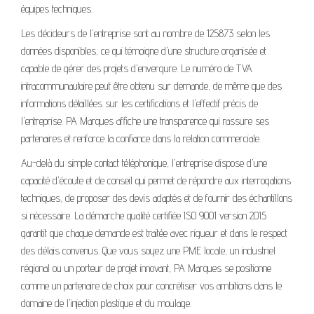
équipes techniques.
Les décideurs de l'entreprise sont au nombre de 125873 selon les
données disponibles, ce qui témoigne d'une structure organisée et
capable de gérer des projets d'envergure. Le numéro de TVA
intracommunautaire peut être obtenu sur demande, de même que des
informations détaillées sur les certifications et l'effectif précis de
l'entreprise. PA Marques affiche une transparence qui rassure ses
partenaires et renforce la confiance dans la relation commerciale.
Au-delà du simple contact téléphonique, l'entreprise dispose d'une
capacité d'écoute et de conseil qui permet de répondre aux interrogations
techniques, de proposer des devis adaptés et de fournir des échantillons
si nécessaire. La démarche qualité certifiée ISO 9001 version 2015
garantit que chaque demande est traitée avec rigueur et dans le respect
des délais convenus. Que vous soyez une PME locale, un industriel
régional ou un porteur de projet innovant, PA Marques se positionne
comme un partenaire de choix pour concrétiser vos ambitions dans le
domaine de l'injection plastique et du moulage.