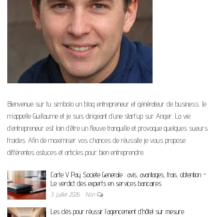
Bienvenue sur tu simbolo un blog entrepreneur et générateur de business. Je
m’appelle Guillaume et je suis dirigeant d’une start’up sur Anger. La vie
d’entrepreneur est loin d’être un fleuve tranquille et provoque quelques sueurs
froides. Afin de maximiser vos chances de réussite je vous propose
différentes astuces et articles pour bien entreprendre.
Carte V Pay Societe Generale : avis, avantages, frais, obtention –
Le verdict des experts en services bancaires
5 juillet 2026
Non
Les clés pour réussir l’agencement d’hôtel sur mesure