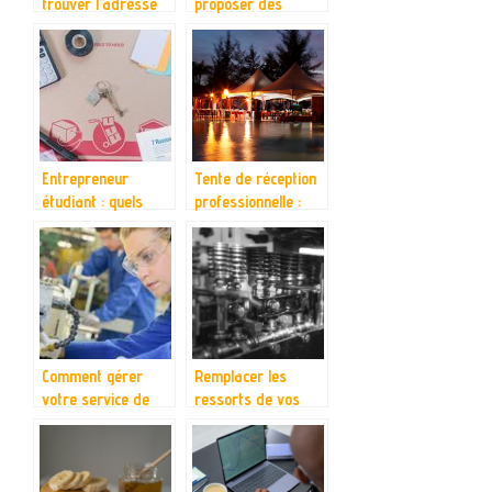
trouver l’adresse
proposer des
d’une personne
services de
réparation de
jantes en aluminium
Entrepreneur
Tente de réception
étudiant : quels
professionnelle :
sont les
quels avantages ?
financements que
vous devez
connaitre ?
Comment gérer
Remplacer les
votre service de
ressorts de vos
dépannage et
differents
d’installation ?
equipements