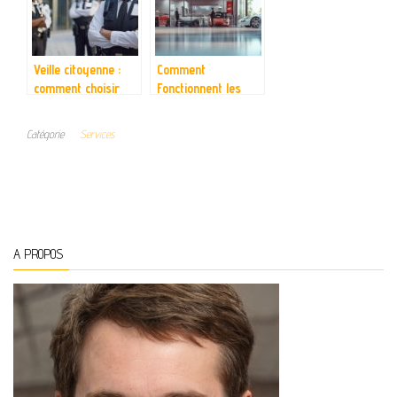
Veille citoyenne :
Comment
comment choisir
Fonctionnent les
une entreprise de
Mandataires Auto
gardiennage fiable
en France ?
Catégorie
Services
pour protéger votre
L’Impact d’Internet
propriété avec des
sur l’Achat de
maîtres-chiens ?
Véhicules
A PROPOS