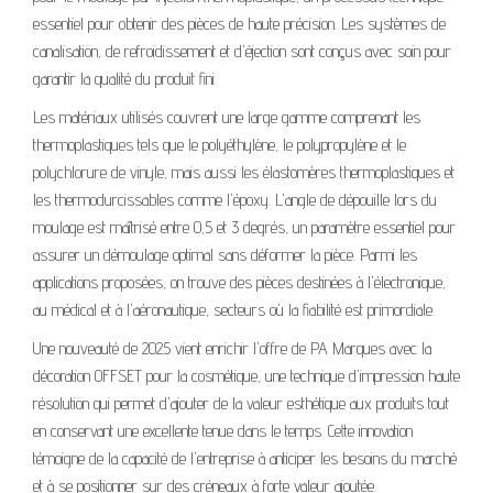
essentiel pour obtenir des pièces de haute précision. Les systèmes de
canalisation, de refroidissement et d'éjection sont conçus avec soin pour
garantir la qualité du produit fini.
Les matériaux utilisés couvrent une large gamme comprenant les
thermoplastiques tels que le polyéthylène, le polypropylène et le
polychlorure de vinyle, mais aussi les élastomères thermoplastiques et
les thermodurcissables comme l'époxy. L'angle de dépouille lors du
moulage est maîtrisé entre 0,5 et 3 degrés, un paramètre essentiel pour
assurer un démoulage optimal sans déformer la pièce. Parmi les
applications proposées, on trouve des pièces destinées à l'électronique,
au médical et à l'aéronautique, secteurs où la fiabilité est primordiale.
Une nouveauté de 2025 vient enrichir l'offre de PA Marques avec la
décoration OFFSET pour la cosmétique, une technique d'impression haute
résolution qui permet d'ajouter de la valeur esthétique aux produits tout
en conservant une excellente tenue dans le temps. Cette innovation
témoigne de la capacité de l'entreprise à anticiper les besoins du marché
et à se positionner sur des créneaux à forte valeur ajoutée.