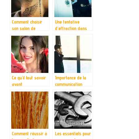
Comment choisir
Une tentative
son salon de
d’effraction dans
tatouage
votre entreprise,
comment agir ?
Ce qu’il faut savoir
Importance de la
avant
communication
d’entreprendre
d’entreprise
dans le commerce
de bouches
Comment réussir à
Les essentiels pour