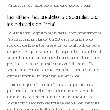
Marques comme un acteur économique dynamique de la région.
Les différentes prestations disponibles pour
les habitants de Droué
PA Marques met à disposition de ses clients un parc impressionnant de
19 presses d'injection allant de 40 à 350 tonnes, ce qui permet de
répondre à des besoins très variés en termes de taille et de complexité
des pièces. L'entreprise se concentre historiquement sur les secteurs de
la cosmétique et du pharmaceutique, domaines qui exigent une grande
précision et des normes de qualité strictes. Au fil des années, PA
Marques a su diversifier son activité vers d'autres marchés porteurs
comme l'automobile, l'industrie générale et l'emballage.
L'entreprise dispose d'un bureau d'études et d'un parc machines
performant qui lui permettent d'accompagner ses clients depuis la
conception jusqu'à la fabrication de pièces en thermoplastique. PA
Marques fabrique également des moules et des outillages spécifiques
pour le moulage par injection thermoplastique, un processus technique