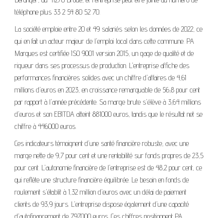
téléphone plus 33 2 54 80 52 70.
La société emploie entre 20 et 49 salariés selon les données de 2022, ce
qui en fait un acteur majeur de l'emploi local dans cette commune. PA
Marques est certifiée ISO 9001 version 2015, un gage de qualité et de
rigueur dans ses processus de production. L'entreprise affiche des
performances financières solides avec un chiffre d'affaires de 4,61
millions d'euros en 2023, en croissance remarquable de 56,8 pour cent
par rapport à l'année précédente. Sa marge brute s'élève à 3,64 millions
d'euros et son EBITDA atteint 881000 euros, tandis que le résultat net se
chiffre à 446000 euros.
Ces indicateurs témoignent d'une santé financière robuste, avec une
marge nette de 9,7 pour cent et une rentabilité sur fonds propres de 23,5
pour cent. L'autonomie financière de l'entreprise est de 48,2 pour cent, ce
qui reflète une structure financière équilibrée. Le besoin en fonds de
roulement s'établit à 1,32 million d'euros avec un délai de paiement
clients de 93,9 jours. L'entreprise dispose également d'une capacité
d'autofinancement de 797000 euros. Ces chiffres positionnent PA