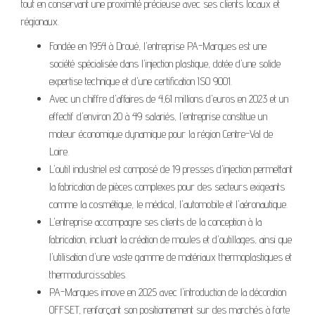
tout en conservant une proximité précieuse avec ses clients locaux et
régionaux.
Fondée en 1954 à Droué, l'entreprise PA-Marques est une
société spécialisée dans l'injection plastique, dotée d'une solide
expertise technique et d'une certification ISO 9001.
Avec un chiffre d'affaires de 4,61 millions d'euros en 2023 et un
effectif d'environ 20 à 49 salariés, l'entreprise constitue un
moteur économique dynamique pour la région Centre-Val de
Loire.
L'outil industriel est composé de 19 presses d'injection permettant
la fabrication de pièces complexes pour des secteurs exigeants
comme la cosmétique, le médical, l'automobile et l'aéronautique.
L'entreprise accompagne ses clients de la conception à la
fabrication, incluant la création de moules et d'outillages, ainsi que
l'utilisation d'une vaste gamme de matériaux thermoplastiques et
thermodurcissables.
PA-Marques innove en 2025 avec l'introduction de la décoration
OFFSET, renforçant son positionnement sur des marchés à forte