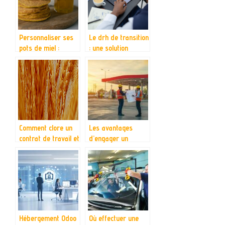
Personnaliser ses
Le drh de transition
pots de miel :
: une solution
etiquettes DIY pour
innovante pour les
une touche unique
entreprises en
mutation
Comment clore un
Les avantages
contrat de travail et
d’engager un
dire adieu a un
installateur de
salarie de maniere
station-service
professionnelle
pour optimiser
votre logistique
Hébergement Odoo
Où effectuer une