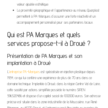
valeur ajoutée esthétique.
La proximité géographique et l'appartenance au réseau Quarplast
permettent à PA-Marques d'assurer une forte réactivité et un
accompagnement personnalisé pour ses partenaires locaux.
Qui est PA Marques et quels
services propose-t-il à Droué ?
Présentation de PA Marques et son
implantation à Droué
L'
entreprise PA-Marques
est spécialisée en injection plastique depuis
1954, ce qui lui confère une expérience de plus de 70 ans dans ce
domaine technique. Implantée à Droué, dans la région Centre Val de Loire,
cette société par actions simplifiée possède le numéro SIREN
596520486 et dispose d'un capital social de 1012000 euros. Son adresse
précise est située dans la zone industrielle de la Moussière, rue René
Béranger, au 41270 Droué, et l'entreprise peut être jointe au numéro de