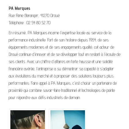
PA Marques
Rue Rene Beranger, 41270 Droué
Téléphone : 02 54 80 52 70
En résumé, PA Marques incarne l'expertise locale au service de la
performance industrielle. Fort de son histoire depuis 1954, de ses
équipements modernes et de ses engagements qualité, cet acteur de
Droué continue d'innover et de se développer tout en restant à l'écoute de
ses clients. Avec un chiffre d'affaires en forte hausse et une solidité
financière avérée, l'entreprise a su démontrer sa capacité à s'adapter
aux évolutions du marché et à proposer des solutions toujours plus
performantes. Faire appel à PA Marques, c'est choisir un partenaire de
proximité qui combine savoir-faire traditionnel et technologies de pointe
pour répondre aux défis industriels de demain.