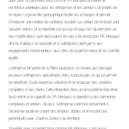
Opter pour un partenaire local comme PA Marques présente de
nombreux avantages pour les entreprises et les porteurs de projets de
la région. La proximité géographique facilite les échanges et permet
d'instaurer une relation de confiance durable. Les délais de livraison sont
souvent réduits, et la réactivité est accrue lorsque des ajustements ou
des modifications sont nécessaires en cours de production. PA Marques
affiche d'ailleurs la réactivité et la satisfaction client parmi ses
engagements fondamentaux, aux côtés de la performance et du contrôle
qualité.
L'entreprise fait partie de la filière Quarplast, un réseau qui regroupe
plusieurs entreprises spécialisées dans la plasturgie, ce qui lui permet
de bénéficier d'une expertise collective et de proposer des solutions
complètes à ses clients. Cette intégration dans un écosystème industriel
local renforce la capacité de PA Marques à répondre à des demandes
complexes et variées. De plus, l'entreprise contribue activement à
l'économie locale en créant des emplois stables et en tissant des
partenariats avec d'autres acteurs du territoire.
Travailler avec un expert local comme PA Marques, c'est aussi