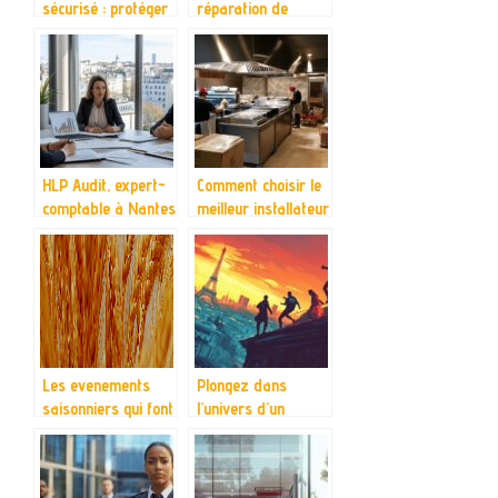
sécurisé : protéger
réparation de
vos données et
pare-brise à Laval
votre ERP
sans rendez-vous
HLP Audit, expert-
Comment choisir le
comptable à Nantes
meilleur installateur
: votre partenaire
de cuisine
pour un audit
professionnelle
financier sur
pour votre
mesure
restaurant ?
Les evenements
Plongez dans
saisonniers qui font
l’univers d’un
le succes d’un salon
super-héros avec
de the
des escape games
immersifs à Paris