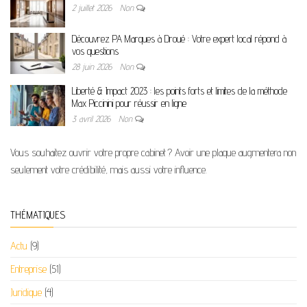
2 juillet 2026
Non
Découvrez PA Marques à Droué : Votre expert local répond à
vos questions
28 juin 2026
Non
Liberté & Impact 2023 : les points forts et limites de la méthode
Max Piccinini pour réussir en ligne
3 avril 2026
Non
Vous souhaitez ouvrir votre propre cabinet ? Avoir une plaque augmentera non
seulement votre crédibilité, mais aussi votre influence.
THÉMATIQUES
Actu
(9)
Entreprise
(51)
Juridique
(4)