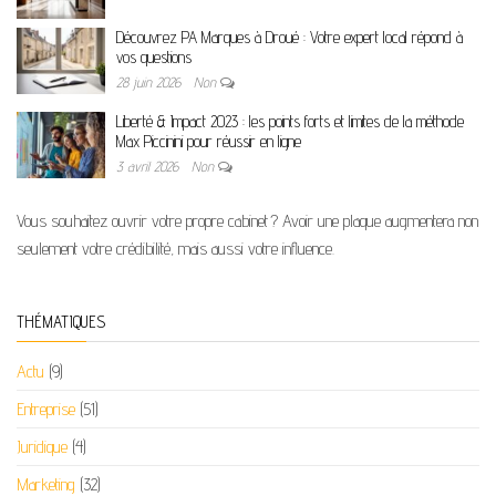
Découvrez PA Marques à Droué : Votre expert local répond à
vos questions
28 juin 2026
Non
Liberté & Impact 2023 : les points forts et limites de la méthode
Max Piccinini pour réussir en ligne
3 avril 2026
Non
Vous souhaitez ouvrir votre propre cabinet ? Avoir une plaque augmentera non
seulement votre crédibilité, mais aussi votre influence.
THÉMATIQUES
Actu
(9)
Entreprise
(51)
Juridique
(4)
Marketing
(32)