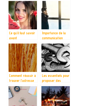
tatouage
votre entreprise,
comment agir ?
Ce qu’il faut savoir
Importance de la
avant
communication
d’entreprendre
d’entreprise
dans le commerce
de bouches
Comment réussir à
Les essentiels pour
trouver l’adresse
proposer des
d’une personne
services de
réparation de
jantes en aluminium