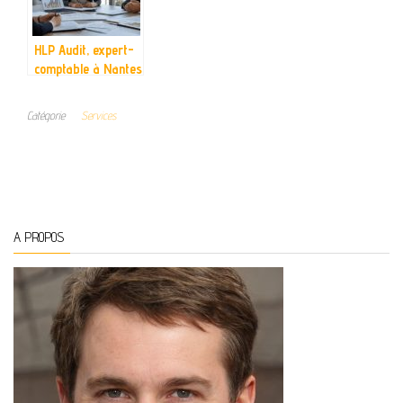
HLP Audit, expert-
comptable à Nantes
: votre partenaire
pour un audit
Catégorie
Services
financier sur
mesure
A PROPOS