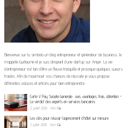
Bienvenue sur tu simbolo un blog entrepreneur et générateur de business. Je
m’appelle Guillaume et je suis dirigeant d’une start’up sur Anger. La vie
d’entrepreneur est loin d’être un fleuve tranquille et provoque quelques sueurs
froides. Afin de maximiser vos chances de réussite je vous propose
différentes astuces et articles pour bien entreprendre.
Carte V Pay Societe Generale : avis, avantages, frais, obtention –
Le verdict des experts en services bancaires
5 juillet 2026
Non
Les clés pour réussir l’agencement d’hôtel sur mesure
2 juillet 2026
Non