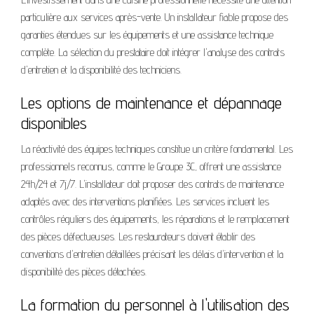
particulière aux services après-vente. Un installateur fiable propose des
garanties étendues sur les équipements et une assistance technique
complète. La sélection du prestataire doit intégrer l'analyse des contrats
d'entretien et la disponibilité des techniciens.
Les options de maintenance et dépannage
disponibles
La réactivité des équipes techniques constitue un critère fondamental. Les
professionnels reconnus, comme le Groupe 3C, offrent une assistance
24h/24 et 7j/7. L'installateur doit proposer des contrats de maintenance
adaptés avec des interventions planifiées. Les services incluent les
contrôles réguliers des équipements, les réparations et le remplacement
des pièces défectueuses. Les restaurateurs doivent établir des
conventions d'entretien détaillées précisant les délais d'intervention et la
disponibilité des pièces détachées.
La formation du personnel à l'utilisation des