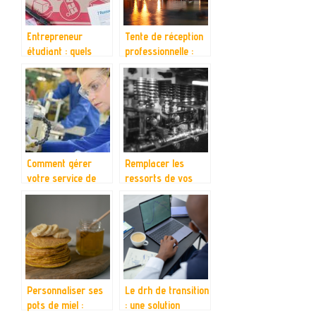
Entrepreneur
Tente de réception
étudiant : quels
professionnelle :
sont les
quels avantages ?
financements que
vous devez
connaitre ?
Comment gérer
Remplacer les
votre service de
ressorts de vos
dépannage et
differents
d’installation ?
equipements
Personnaliser ses
Le drh de transition
pots de miel :
: une solution