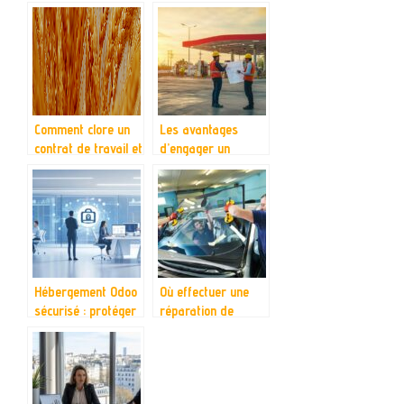
etiquettes DIY pour
innovante pour les
une touche unique
entreprises en
mutation
Comment clore un
Les avantages
contrat de travail et
d’engager un
dire adieu a un
installateur de
salarie de maniere
station-service
professionnelle
pour optimiser
votre logistique
Hébergement Odoo
Où effectuer une
sécurisé : protéger
réparation de
vos données et
pare-brise à Laval
votre ERP
sans rendez-vous