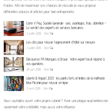
froides. Afin de maximiser vos chances de réussite je vous propose
différentes astuces et articles pour bien entreprendre.
Carte V Pay Societe Generale : avis, avantages, frais, obtention –
Le verdict des experts en services bancaires
5 juillet 2026
Non
Les clés pour réussir l’agencement d’hôtel sur mesure
2 juillet 2026
Non
Découvrez PA Marques à Droué : Votre expert local répond à
vos questions
28 juin 2026
Non
Liberté & Impact 2023 : les points forts et limites de la méthode
Max Piccinini pour réussir en ligne
3 avril 2026
Non
Vous souhaitez ouvrir votre propre cabinet ? Avoir une plaque augmentera non
seulement votre crédibilité, mais aussi votre influence.