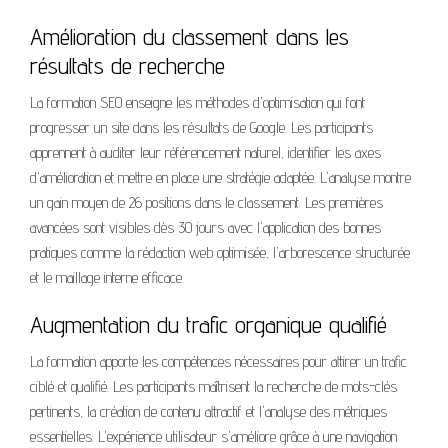
Amélioration du classement dans les
résultats de recherche
La formation SEO enseigne les méthodes d'optimisation qui font
progresser un site dans les résultats de Google. Les participants
apprennent à auditer leur référencement naturel, identifier les axes
d'amélioration et mettre en place une stratégie adaptée. L'analyse montre
un gain moyen de 26 positions dans le classement. Les premières
avancées sont visibles dès 30 jours avec l'application des bonnes
pratiques comme la rédaction web optimisée, l'arborescence structurée
et le maillage interne efficace.
Augmentation du trafic organique qualifié
La formation apporte les compétences nécessaires pour attirer un trafic
ciblé et qualifié. Les participants maîtrisent la recherche de mots-clés
pertinents, la création de contenu attractif et l'analyse des métriques
essentielles. L'expérience utilisateur s'améliore grâce à une navigation