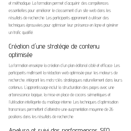
et méthodique. La formation permet d'acquérir des compétences
essentielles pour améliorer le classement d'un site web dans les
résultats de recherche. Les participants apprennent à utiliser des
techniques éprouvées pour optimiser leur présence en ligne et générer
un trafic qualifié.
Création d'une stratégie de contenu
optimisée
La formation enseigne la création d'un plan éditorial ciblé et efficace. Les
participants maîtrisent la rédaction web optimisée pour les moteurs de
recherche, intégrant les mots-clés stratégiques naturellement dans leurs
contenus. L'apprentissage inclut la structuration des pages avec une
arborescence logique, la mise en place de cocons sémantiques et
l'utilisation intelligente du maillage interne. Les techniques d'optimisation
transmises permettent d'atteindre une augmentation moyenne de 26
positions dans les résultats de recherche.
Analyse et suivi des performances SEO