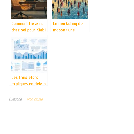
Checkout
Comment travailler
Le marketing de
chez soi pour Kiabi
masse : une
: les meilleures
approche toujours
pratiques pour un
pertinente ?
équilibre vie pro-
perso réussi
Les frais eToro
expliques en details
: Impact sur votre
performance de
Catégorie
Non classé
trading