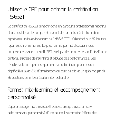
Utiliser le CPF pour obtenir la certification
RS6521
La certification RS6521 s'inscrit dans un parcours professionnel reconnu
et accessible via le Compte Personnel de Formation. Cette formation
représente un investissement de 1 485 € TTC, s'étendant sur 42 heures
réparties en 8 semaines. Le programme permet d'acquérir des
compétences variées : audit SEO, analyse des mots-clés, optimisation de
contenu, stratégie de netlinking et pilotage des performances. Les
résultats obtenus par les apprenants montrent une progression
significative avec 8% d'amélioration du taux de clic et un gain moyen de
26 positions dans les résultats de recherche.
Format mix-learning et accompagnement
personnalisé
L'apprentissage mixte associe théorie et pratique avec un suivi
hebdomadaire personnalisé d'une heure. La formation intègre des