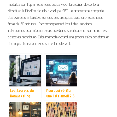
modules sur l'optimisation des pages web, la création de contenu
attractif et l'utilisation d'outils d'analyse SEO. Le programme comporte
des évaluations basées sur des cas pratiques, avec une soutenance
finale de 30 minutes. L'accompagnement inclut des sessions
individuelles pour répondre aux questions spécifiques et surmonter les
obstacles techniques. Cette méthode garantit une progression constante et
des applications concrètes sur votre site web.
Les Secrets du
Pourquoi vérifier
Remarketing
une liste email ? 5
WooCommerce :
astuces pour
Comment Ramener
réduire votre taux
les Clients au
de rebond