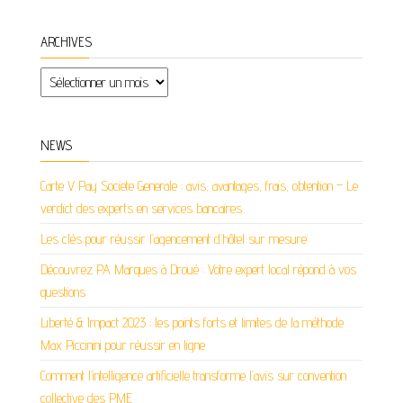
ARCHIVES
Archives
NEWS
Carte V Pay Societe Generale : avis, avantages, frais, obtention – Le
verdict des experts en services bancaires
Les clés pour réussir l’agencement d’hôtel sur mesure
Découvrez PA Marques à Droué : Votre expert local répond à vos
questions
Liberté & Impact 2023 : les points forts et limites de la méthode
Max Piccinini pour réussir en ligne
Comment l’intelligence artificielle transforme l’avis sur convention
collective des PME