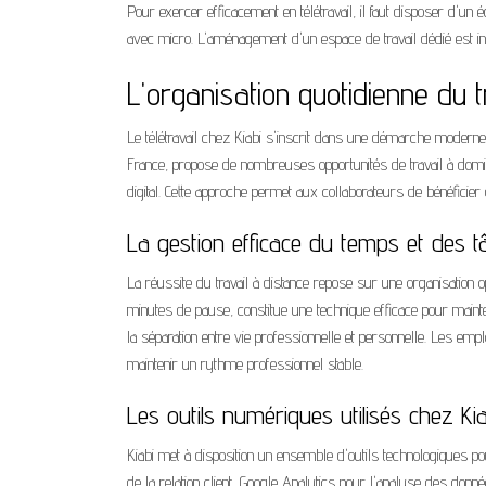
Pour exercer efficacement en télétravail, il faut disposer d'un
avec micro. L'aménagement d'un espace de travail dédié est in
L'organisation quotidienne du t
Le télétravail chez Kiabi s'inscrit dans une démarche moderne
France, propose de nombreuses opportunités de travail à dom
digital. Cette approche permet aux collaborateurs de bénéficier d
La gestion efficace du temps et des t
La réussite du travail à distance repose sur une organisatio
minutes de pause, constitue une technique efficace pour mainten
la séparation entre vie professionnelle et personnelle. Les emp
maintenir un rythme professionnel stable.
Les outils numériques utilisés chez Kia
Kiabi met à disposition un ensemble d'outils technologiques pour 
de la relation client, Google Analytics pour l'analyse des d