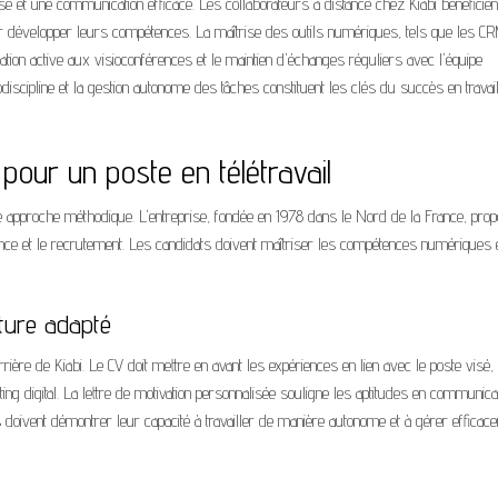
use et une communication efficace. Les collaborateurs à distance chez Kiabi bénéficien
r développer leurs compétences. La maîtrise des outils numériques, tels que les CR
ation active aux visioconférences et le maintien d'échanges réguliers avec l'équipe
odiscipline et la gestion autonome des tâches constituent les clés du succès en travai
our un poste en télétravail
ne approche méthodique. L'entreprise, fondée en 1978 dans le Nord de la France, pro
stance et le recrutement. Les candidats doivent maîtriser les compétences numériques e
ture adapté
rrière de Kiabi. Le CV doit mettre en avant les expériences en lien avec le poste visé,
g digital. La lettre de motivation personnalisée souligne les aptitudes en communica
s doivent démontrer leur capacité à travailler de manière autonome et à gérer efficac