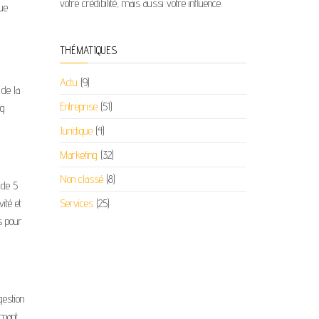
votre crédibilité, mais aussi votre influence.
que
THÉMATIQUES
Actu
(9)
 de la
Entreprise
(51)
ng
Juridique
(4)
Marketing
(32)
Non classé
(8)
 de 5
ité et
Services
(25)
s pour
gestion
rmant,