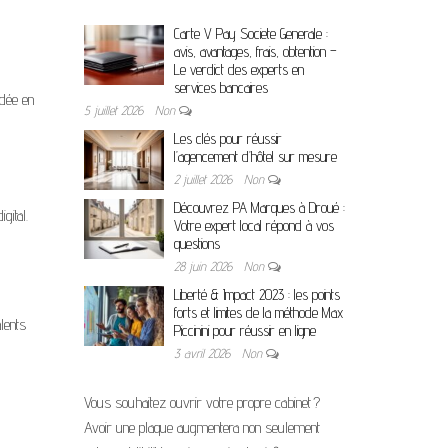
Carte V Pay Societe Generale :
avis, avantages, frais, obtention –
Le verdict des experts en
services bancaires
ndée en
5 juillet 2026
Non
Les clés pour réussir
l’agencement d’hôtel sur mesure
2 juillet 2026
Non
Découvrez PA Marques à Droué :
gital.
Votre expert local répond à vos
questions
28 juin 2026
Non
Liberté & Impact 2023 : les points
forts et limites de la méthode Max
lents
Piccinini pour réussir en ligne
3 avril 2026
Non
Vous souhaitez ouvrir votre propre cabinet ?
Avoir une plaque augmentera non seulement