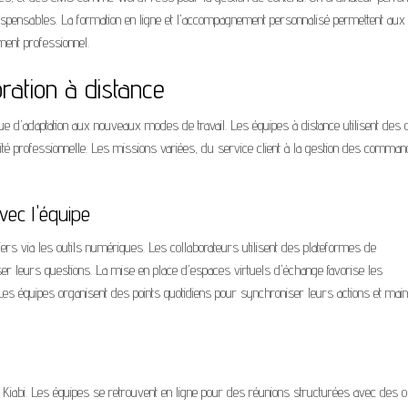
dispensables. La formation en ligne et l'accompagnement personnalisé permettent aux
ment professionnel.
ration à distance
e d'adaptation aux nouveaux modes de travail. Les équipes à distance utilisent des o
ité professionnelle. Les missions variées, du service client à la gestion des comman
vec l'équipe
ers via les outils numériques. Les collaborateurs utilisent des plateformes de
er leurs questions. La mise en place d'espaces virtuels d'échange favorise les
 Les équipes organisent des points quotidiens pour synchroniser leurs actions et main
s Kiabi. Les équipes se retrouvent en ligne pour des réunions structurées avec des ob