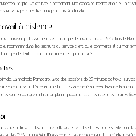
 équipement adapté : un ordinateur performant, une connexion internet stable et un cas
dispensable pour maintenir une productivité optimale.
ravail à distance
 d'organisation professionnelle. Cette enseigne de mode, créée en 1978 dans le Nord
icile, notamment dans les secteurs du service client, du e-commerce et du marketi
'une grande flexibilité tout en maintenant leur productivité.
âches
n optimale. La méthode Pomodoro, avec des sessions de 25 minutes de travail suivies
ir sa concentration. L'aménagement d'un espace dédié au travail favorise la productiv
loyés sont encouragés à établir un planning quotidien et à respecter des horaires fixe
bi
faciliter le travail à distance. Les collaborateurs utilisent des logiciels CRM pour la 
onnées, et des CMS comme WordPress pour la gestion de contenu. Un ordinateur perfo