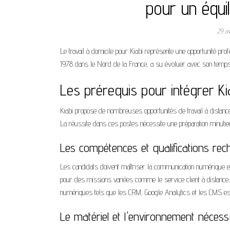
pour un équi
29 a
Le travail à domicile pour Kiabi représente une opportunité profes
1978 dans le Nord de la France, a su évoluer avec son temps 
Les prérequis pour intégrer Kia
Kiabi propose de nombreuses opportunités de travail à distanc
La réussite dans ces postes nécessite une préparation minutie
Les compétences et qualifications re
Les candidats doivent maîtriser la communication numérique et 
pour des missions variées comme le service client à distance,
numériques tels que les CRM, Google Analytics et les CMS est
Le matériel et l'environnement nécess