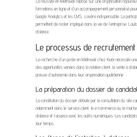
La réussite en télétravail repose sur une organisation rigoure
formations en ligne et d'un accompagnement personnalisé pou
Google Analytics et les CMS, s'avère indispensable. La particip
permettent de rester impliqué dans la vie de l'entreprise. L'aut
distance.
Le processus de recrutement p
La recherche d'un poste en télétravail chez Kiabi nécessite u
des opportunités variées dans la relation client, la vente à di
preuve d'autonomie dans leur organisation quotidienne.
La préparation du dossier de candida
La constitution du dossier débute par la consultation du site ca
notamment dans le service client, le e-commerce ou le marketin
distance et l'aisance avec les outils numériques. Les candidat
leur temps.