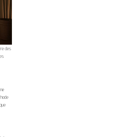
ffre des
tes
une
éthode
ique