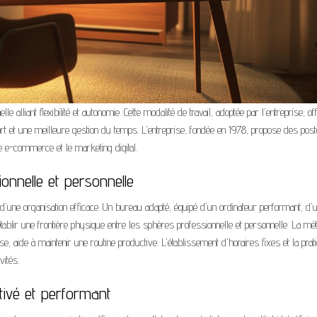
e alliant flexibilité et autonomie. Cette modalité de travail, adoptée par l'entreprise, o
ort et une meilleure gestion du temps. L'entreprise, fondée en 1978, propose des pos
le e-commerce et le marketing digital.
onnelle et personnelle
d'une organisation efficace. Un bureau adapté, équipé d'un ordinateur performant, d'
tablir une frontière physique entre les sphères professionnelle et personnelle. La m
, aide à maintenir une routine productive. L'établissement d'horaires fixes et la prat
vités.
tivé et performant