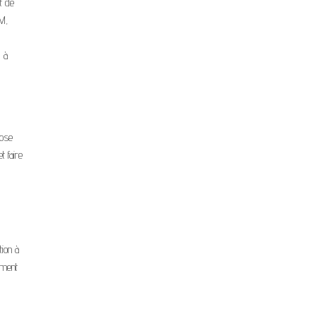
t de
M,
l à
pose
t faire
tion à
ement