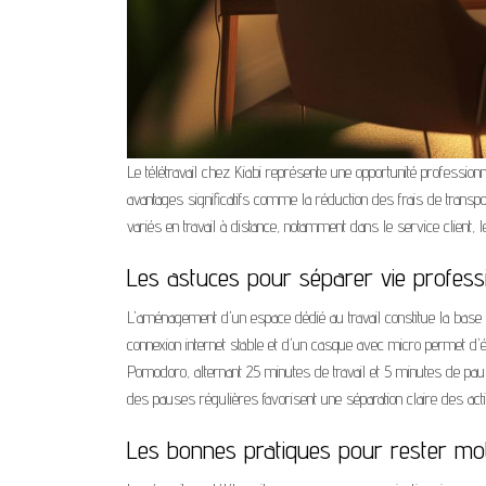
Le télétravail chez Kiabi représente une opportunité professionnell
avantages significatifs comme la réduction des frais de transp
variés en travail à distance, notamment dans le service client, 
Les astuces pour séparer vie professi
L'aménagement d'un espace dédié au travail constitue la base 
connexion internet stable et d'un casque avec micro permet d'é
Pomodoro, alternant 25 minutes de travail et 5 minutes de pause
des pauses régulières favorisent une séparation claire des acti
Les bonnes pratiques pour rester mo