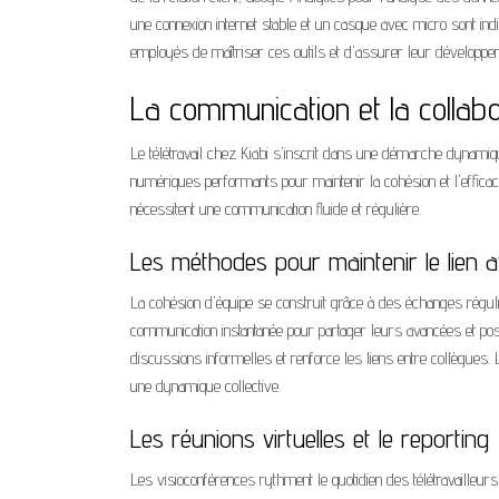
une connexion internet stable et un casque avec micro sont in
employés de maîtriser ces outils et d'assurer leur développe
La communication et la collabo
Le télétravail chez Kiabi s'inscrit dans une démarche dynamiqu
numériques performants pour maintenir la cohésion et l'efficac
nécessitent une communication fluide et régulière.
Les méthodes pour maintenir le lien a
La cohésion d'équipe se construit grâce à des échanges réguli
communication instantanée pour partager leurs avancées et pos
discussions informelles et renforce les liens entre collègues.
une dynamique collective.
Les réunions virtuelles et le reporting
Les visioconférences rythment le quotidien des télétravailleur