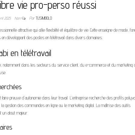
libre vie pro-perso réussi
vril 2025
Non
Par
TUSIMBOLO
sionnelle attractive qui allie flexibilité et équilibre de vie. Cette enseigne de mode, fo
en développant des postes en télétravail dans divers domaines.
bi en télétravail
e, notamment dans les secteurs du service client, du e-commerce et du marketing di
use.
cherchées
faire preuve d'autonomie dans leur travail. L'entreprise recherche des profils polyva
 la gestion des commandes en ligne ou le marketing digital. La maîtrise des outils
 un atout majeur.
aires