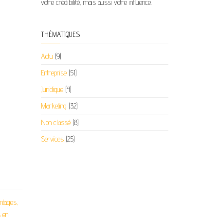
votre crédibilité, mais aussi votre influence.
THÉMATIQUES
Actu
(9)
Entreprise
(51)
Juridique
(4)
Marketing
(32)
Non classé
(8)
Services
(25)
antages,
s en