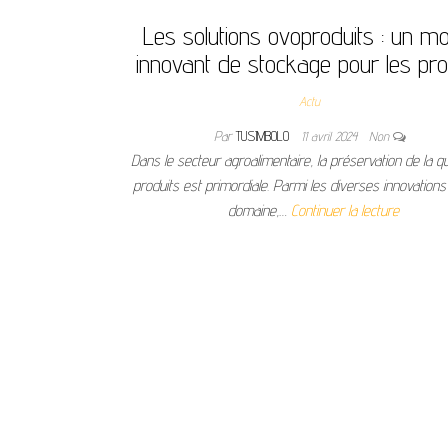
Les solutions ovoproduits : un m
innovant de stockage pour les pro
Actu
Par
TUSIMBOLO
11 avril 2024
Non
Dans le secteur agroalimentaire, la préservation de la qu
produits est primordiale. Parmi les diverses innovation
domaine,…
Continuer la lecture
Pagination des publications