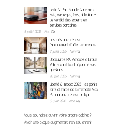
Carte V Pay Societe Generale :
avis, avantages, frais, obtention –
Le verdict des experts en
services bancaires
5 juillet 2026
Non
Les clés pour réussir
l’agencement d’hôtel sur mesure
2 juillet 2026
Non
Découvrez PA Marques à Droué :
Votre expert local répond à vos
questions
28 juin 2026
Non
Liberté & Impact 2023 : les points
forts et limites de la méthode Max
Piccinini pour réussir en ligne
3 avril 2026
Non
Vous souhaitez ouvrir votre propre cabinet ?
Avoir une plaque augmentera non seulement