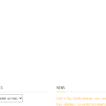
ES
NEWS
es
Carte V Pay Societe Generale : avis, av
frais, obtention – Le verdict des expert