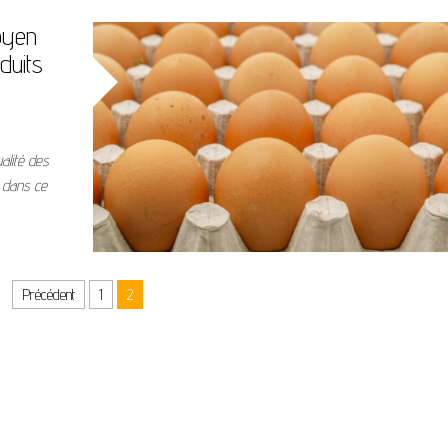
oyen
duits
alité des
s dans ce
Précédent
1
2